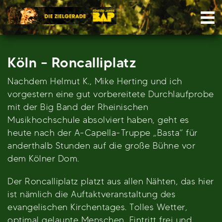
Skip
Nav
to
content
Köln – Roncalliplatz
Nachdem Helmut K., Mike Herting und ich
vorgestern eine gut vorbereitete Durchlaufprobe
mit der Big Band der Rheinischen
Musikhochschule absolviert haben, geht es
heute nach der A-Capella-Truppe „Basta“ für
anderthalb Stunden auf die große Bühne vor
dem Kölner Dom.
Der Roncalliplatz platzt aus allen Nähten, das hier
ist nämlich die Auftaktveranstaltung des
evangelischen Kirchentages. Tolles Wetter,
optimal gelaunte Menschen, Eintritt frei und