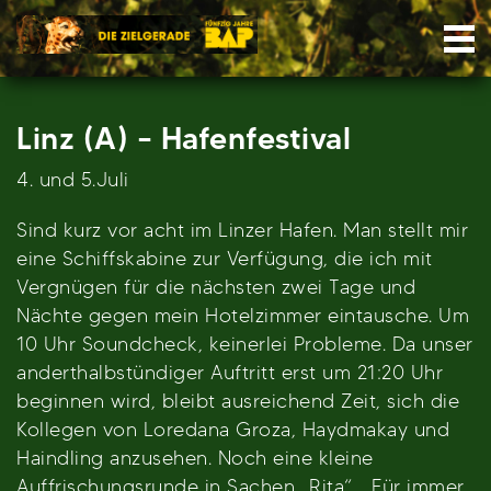
Skip
Nav
to
content
Linz (A) – Hafenfestival
4. und 5.Juli
Sind kurz vor acht im Linzer Hafen. Man stellt mir
eine Schiffskabine zur Verfügung, die ich mit
Vergnügen für die nächsten zwei Tage und
Nächte gegen mein Hotelzimmer eintausche. Um
10 Uhr Soundcheck, keinerlei Probleme. Da unser
anderthalbstündiger Auftritt erst um 21:20 Uhr
beginnen wird, bleibt ausreichend Zeit, sich die
Kollegen von Loredana Groza, Haydmakay und
Haindling anzusehen. Noch eine kleine
Auffrischungsrunde in Sachen „Rita“, „Für immer