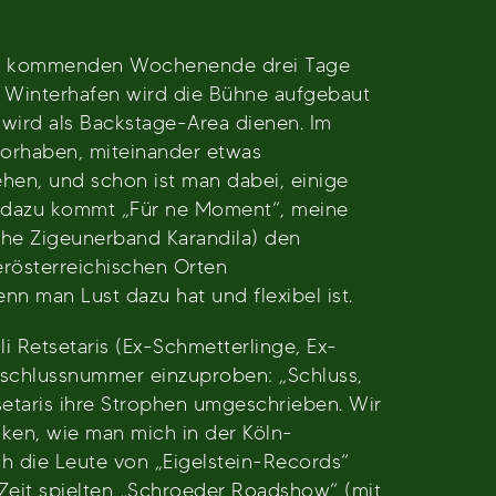
wo am kommenden Wochenende drei Tage
n Winterhafen wird die Bühne aufgebaut
 wird als Backstage-Area dienen. Im
 vorhaben, miteinander etwas
hen, und schon ist man dabei, einige
u dazu kommt „Für ne Moment“, meine
sche Zigeunerband Karandila) den
rösterreichischen Orten
n man Lust dazu hat und flexibel ist.
 Retsetaris (Ex-Schmetterlinge, Ex-
Abschlussnummer einzuproben: „Schluss,
setaris ihre Strophen umgeschrieben. Wir
ken, wie man mich in der Köln-
h die Leute von „Eigelstein-Records“
 Zeit spielten „Schroeder Roadshow“ (mit