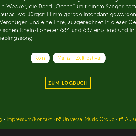
tin Wecker, die Band „Ocean“ (mit einem Sänger na
uses, wo Jürgen Flimm gerade Intendant geworden wa
s Vergnügen und eine Ehre, ausgerechnet in dieser Ge
zwischen Rheinkilometer 684 und 687 entstand und i
ieblingssong.
Köln
Mainz – Zeltfestival
ZUM LOGBUCH
g
•
Impressum/Kontakt
•
Universal Music Group
•
Au s