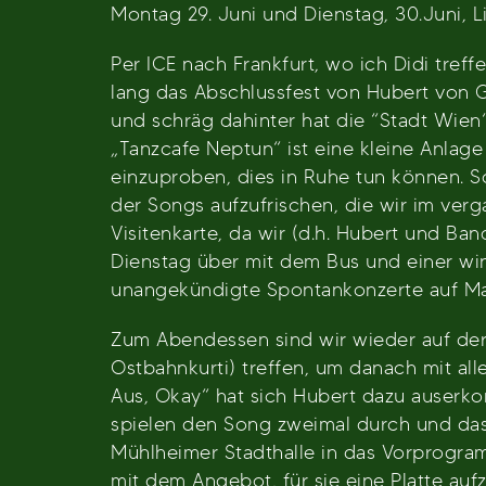
Montag 29. Juni und Dienstag, 30.Juni, Li
Per ICE nach Frankfurt, wo ich Didi tr
lang das Abschlussfest von Hubert von G
und schräg dahinter hat die “Stadt Wien“
„Tanzcafe Neptun“ ist eine kleine Anlag
einzuproben, dies in Ruhe tun können. S
der Songs aufzufrischen, die wir im ve
Visitenkarte, da wir (d.h. Hubert und B
Dienstag über mit dem Bus und einer wi
unangekündigte Spontankonzerte auf Markt
Zum Abendessen sind wir wieder auf der 
Ostbahnkurti) treffen, um danach mit al
Aus, Okay“ hat sich Hubert dazu auserko
spielen den Song zweimal durch und das
Mühlheimer Stadthalle in das Vorprogra
mit dem Angebot, für sie eine Platte au