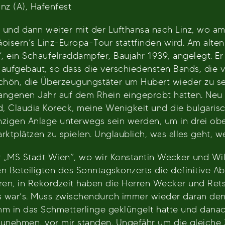
nz (A), Hafenfest
effe und dann weiter mit der Lufthansa nach Linz, 
oisern’s Linz-Europa-Tour stattfinden wird. Am alte
, ein Schaufelraddampfer, Baujahr 1939, angelegt. Er
e aufgebaut, so dass die verschiedensten Bands, die
chön, die Überzeugungstäter um Hubert wieder zu se
rgangenen Jahr auf dem Rhein eingeprobt hatten. Ne
and, Claudia Koreck, meine Wenigkeit und die bulgari
nzigen Anlage unterwegs sein werden, um in drei obe
plätzen zu spielen. Unglaublich, was alles geht, wen
„MS Stadt Wien“, wo wir Konstantin Wecker und Willi
len Beteiligten des Sonntagskonzerts die definitive 
ren, in Rekordzeit haben die Herren Wecker und Ret
 war’s. Muss zwischendurch immer wieder daran den
mm in das Schmetterlinge geklüngelt hatte und danac
fzunehmen, vor mir standen. Ungefähr um die gleiche