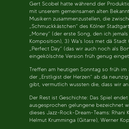
Gert Scobel hatte während der Produkti
mit unserem gemeinsamen alten Bekannt
Musikern zusammenzustellen, die zwisch
„Schmuckkästchen“ des Kölner Stadtgarte
„Money“ (der erste Song, den ich jemals
Komposition), 3) Wa’s loss met dä Stadt
„Perfect Day“ (das wir auch noch als Bo
eingekölschte Version früh genug einget
Treffen am heutigen Sonntag so früh im 3
der „Erstligist der Herzen“ ab da neunz
gibt, vermutlich wussten die, dass wir 
Der Rest ist Geschichte: Das Spiel endet
ausgesprochen gelungene bezeichnet wer
dieses Jazz-Rock-Dream-Teams: Rhani Kri
Helmut Krumminga (Gitarre), Werner Kop