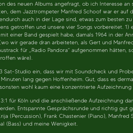
on des neuen Albums angefragt, ob ich Interesse a
en, dem Jazztrompeter Manfred Schoof war er auf d
endurch auch in der Lage sind, etwas zum besten zu
ns getroffen und unsere vier Songs vorbereitet. 1)
 mit einer Band gespielt habe, damals 1964 in der An
 (wo wir gerade dran arbeiteten, als Gert und Manfre
nustrack für „Radio Pandora“ aufgenommen hätten, so
roffen wäre).
 Sat-Studio ein, dass wir mit Soundcheck und Probe v
ig Minuten lang gegen Hoffenheim. Gut, dass es derma
ansonsten wohl kaum eine konzentrierte Aufzeichnung 
 3:1 für Köln und die anschließende Aufzeichnung dar
den. Entspannte Gesprächsrunde und richtig gut ge
ja (Percussion), Frank Chastenier (Piano), Manfred
al (Bass) und meine Wenigkeit.