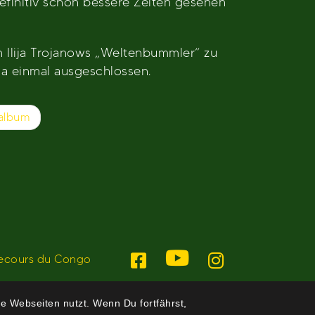
definitiv schon bessere Zeiten gesehen
 Ilija Trojanows „Weltenbummler“ zu
ka einmal ausgeschlossen.
oalbum
ecours du Congo
e Webseiten nutzt. Wenn Du fortfährst,