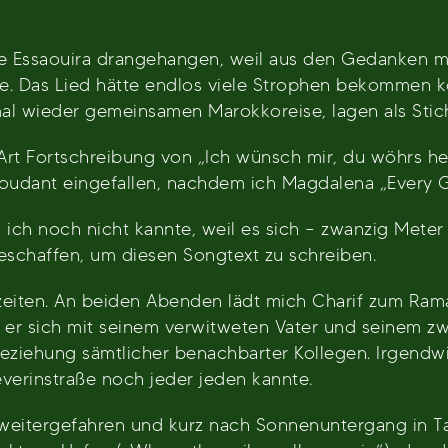
 Essaouira drangehangen, weil aus den Gedanken me
lte. Das Lied hätte endlos viele Strophen bekommen 
mal wieder gemeinsamen Marokkoreise, lagen als Stich
rt Fortschreibung von „Ich wünsch mir, du wöhrs he“
oudant eingefallen, nachdem ich Magdalena „Every Gr
 ich noch nicht kannte, weil es sich – zwanzig Meter
eschaffen, um diesen Songtext zu schreiben.
zeiten. An beiden Abenden lädt mich Charif zum Rama
r sich mit seinem verwitweten Vater und seinem zwöl
eziehung sämtlicher benachbarter Kollegen. Irgendwi
everinstraße noch jeder jeden kannte.
 weitergefahren und kurz nach Sonnenuntergang in 