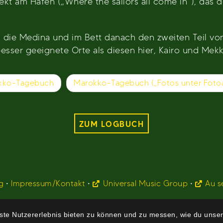
ekt am Hafen („Where the sailors all come in“), das 
ie Medina und im Bett danach den zweiten Teil von
esser geeignete Orte als diesen hier, Kairo und Mek
kko-Tagebuch
Marokko-Tagebuch („Fotos unter Fot
ZUM LOGBUCH
g
•
Impressum/Kontakt
•
Universal Music Group
•
Au s
te Nutzererlebnis bieten zu können und zu messen, wie du unser