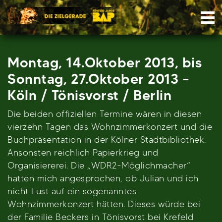
Skip
Nav
to
content
Montag, 14.Oktober 2013, bis
Sonntag, 27.Oktober 2013 –
Köln / Tönisvorst / Berlin
Die beiden offiziellen Termine wären in diesen
vierzehn Tagen das Wohnzimmerkonzert und die
Buchpräsentation in der Kölner Stadtbibliothek.
Ansonsten reichlich Papierkrieg und
Organisiererei. Die „WDR2-Möglichmacher“
hatten mich angesprochen, ob Julian und ich
nicht Lust auf ein sogenanntes
Wohnzimmerkonzert hätten. Dieses würde bei
der Familie Beckers in Tönisvorst bei Krefeld