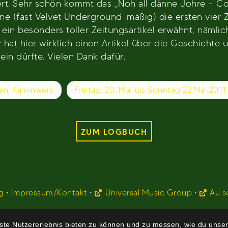
t. Sehr schön kommt das „Noh all dänne Johre – Cow
nne (fast Velvet Underground-mäßig) die ersten vier
ein besonders toller Zeitungsartikel erwähnt, nämli
hat hier wirklich einen Artikel über die Geschichte
in dürfte. Vielen Dank dafür.
en, Kaminwerk
Freitag, 20. Mai bis Sonntag 22.Mai 2011 
ZUM LOGBUCH
g
•
Impressum/Kontakt
•
Universal Music Group
•
Au s
te Nutzererlebnis bieten zu können und zu messen, wie du unser