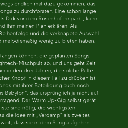
erwegs endlich mal dazu gekommen, das
Songs zu durchforsten. Eine schon lange
als Didi vor dem Rosenhof einparkt, kann
 ihm meinen Plan erklären. Als
e Reihenfolge und die verknappte Auswahl
nd melodiemäßig wenig zu bieten haben,
anfangen können, die geplanten Songs
htech-Mischpult ab, und uns geht Zeit
ihm in den drei Jahren, die solche Pulte
her Knopf in diesem Fall zu drücken ist.
ongs mit ihrer Beteiligung auch noch
 Babylon“, das ursprünglich ja nicht auf
rvorragend. Der Warm Up-Gig selbst gerät
ste sind nötig, die wichtigsten
ss die Idee mit „Verdamp“ als zweites
soweit, dass sie in dem Song aufgehen