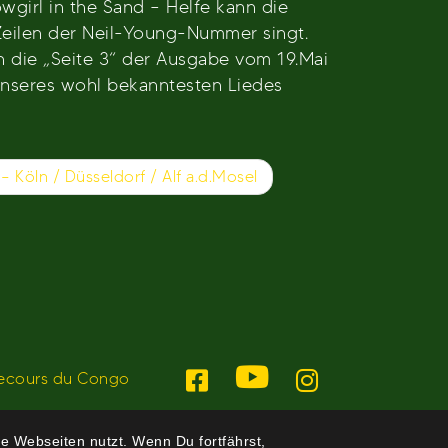
girl in the Sand – Helfe kann die
 Zeilen der Neil-Young-Nummer singt.
ch die „Seite 3“ der Ausgabe vom 19.Mai
 unseres wohl bekanntesten Liedes
– Köln / Düsseldorf / Alf a.d.Mosel
ecours du Congo
e Webseiten nutzt. Wenn Du fortfährst,