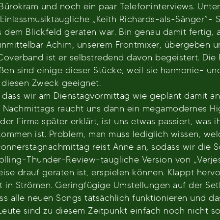
Bürokram und noch ein paar Telefoninterviews. Unt
 Einlassmusiktaugliche „Keith Richards-als-Sänger“- 
 dem Blickfeld geraten war. Bin genau damit fertig, 
mittelbar Achim, unserem Frontmixer, übergeben und
-Coverband ist er selbstredend davon begeistert. Di
en sind einige dieser Stücke, weil sie harmonie- u
r diesen Zweck geeignet.
o dass wir am Dienstagvormittag wie geplant damit 
Nachmittags raucht uns dann ein megamodernes Hig
der Firma später erklärt, ist uns etwas passiert, was 
ekommen ist. Problem, man muss lediglich wissen, welc
onnerstagnachmittag reist Anne an, sodass wir die S
ling-Thunder-Review-taugliche Version von „Verjess
ereise drauf geraten ist, erspielen können. Klappt he
 in Strömen. Geringfügige Umstellungen auf der Setli
ss alle neuen Songs tatsächlich funktionieren und da
 Leute sind zu diesem Zeitpunkt einfach noch nicht 