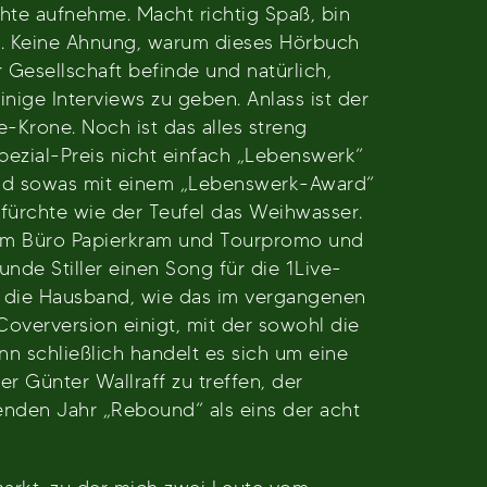
hte aufnehme. Macht richtig Spaß, bin
d. Keine Ahnung, warum dieses Hörbuch
r Gesellschaft befinde und natürlich,
nige Interviews zu geben. Anlass ist der
Krone. Noch ist das alles streng
pezial-Preis nicht einfach „Lebenswerk“
 und sowas mit einem „Lebenswerk-Award“
 fürchte wie der Teufel das Weihwasser.
s im Büro Papierkram und Tourpromo und
de Stiller einen Song für die 1Live-
n die Hausband, wie das im vergangenen
Coverversion einigt, mit der sowohl die
nn schließlich handelt es sich um eine
 Günter Wallraff zu treffen, der
nden Jahr „Rebound“ als eins der acht