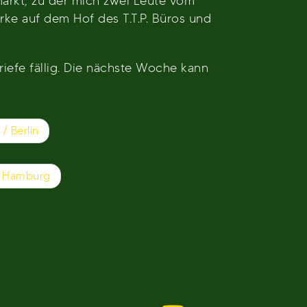
arkt, zu der mich zwei Leute vom
arke auf dem Hof des T.T.P. Büros und
riefe fällig. Die nächste Woche kann
/ Berlin
/ Hamburg