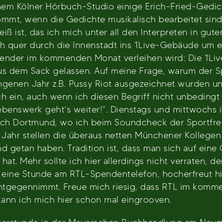
nem Kölner Hörbuch-Studio einige Erich-Fried-Gedic
ommt, wenn die Gedichte musikalisch bearbeitet sin
ß ist, das ich mich unter all den Interpreten in gute
ch quer durch die Innenstadt ins 1Live-Gebäude um ei
ender im kommenden Monat verleihen wird: Die 1Live-
aus dem Sack gelassen. Auf meine Frage, warum der S
gangenen Jahr z.B. Pussy Riot ausgezeichnet wurden
h ein, auch wenn ich diesen Begriff nicht unbedingt
 Lebenswerk geht’s weiter!“. Dienstags und mittwoch
ch Dortmund, wo ich beim Soundcheck der Sportfreun
m Jahr stellen die überaus netten Münchener Kollege
 getan haben. Tradition ist, dass man sich auf eine 
at. Mehr sollte ich hier allerdings nicht verraten, de
 eine Stunde am RTL-Spendentelefon, hocherfreut hier
tgegennimmt. Freue mich riesig, dass RTL im komme
kann ich mich hier schon mal eingrooven.