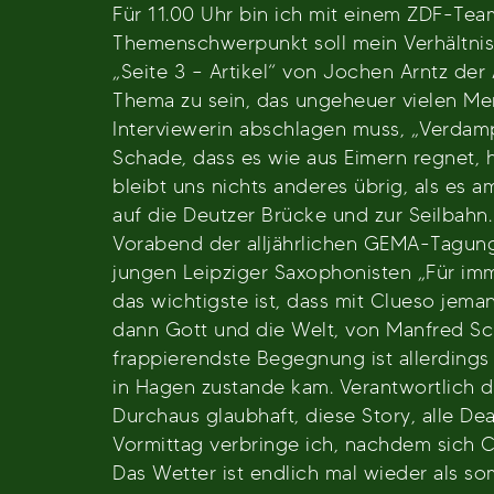
Für 11.00 Uhr bin ich mit einem ZDF-Tea
Themenschwerpunkt soll mein Verhältnis z
„Seite 3 – Artikel“ von Jochen Arntz der
Thema zu sein, das ungeheuer vielen Me
Interviewerin abschlagen muss, „Verdamp
Schade, dass es wie aus Eimern regnet,
bleibt uns nichts anderes übrig, als es 
auf die Deutzer Brücke und zur Seilbahn
Vorabend der alljährlichen GEMA-Tagung 
jungen Leipziger Saxophonisten „Für imme
das wichtigste ist, dass mit Clueso jeman
dann Gott und die Welt, von Manfred Sc
frappierendste Begegnung ist allerdings 
in Hagen zustande kam. Verantwortlich d
Durchaus glaubhaft, diese Story, alle Dea
Vormittag verbringe ich, nachdem sich 
Das Wetter ist endlich mal wieder als s