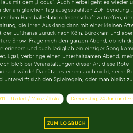
aus mit dem „Focus“. Auch hierbei geht es wieder um
g der am gleichen Tag ausgestrahlten ZDF-Sendung „Pe
tschen Handball-Nationalmannschaft zu treffen, der e
ung, die ihren Ausklang dann mit einer kleinen Aft
t der Lufthansa zurück nach Köln. Bürokram und abe
ture Show. Frage mich den ganzen Abend, ob ich di
an erinnern und auch lediglich ein einziger Song kom
t. Egal, verbringe einen unterhaltsamen Abend, mei
och bloß bei Veranstaltungen dieser Art diese Rote
dhabt würde! Da nützt es einem auch nicht, seine Be
 unterwirft sich den Spielregeln, oder man bleibt zu
011 – Üxdorf / Mainz / Köln
Donnerstag, 24.Juni und Fre
ZUM LOGBUCH