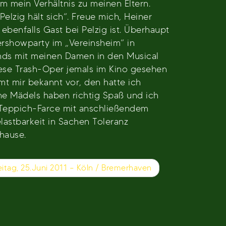
 mein Verhältnis zu meinen Eltern.
lzig hält sich“. Freue mich, Heiner
benfalls Gast bei Pelzig ist. Überhaupt
ershowparty im „Vereinsheim“ in
nds mit meinen Damen in den Musical
ese Trash-Oper jemals im Kino gesehen
mt mir bekannt vor, den hatte ich
ne Mädels haben richtig Spaß und ich
-Teppich-Farce mit anschließendem
lastbarkeit in Sachen Toleranz
hause.
itag, 25.Juni 2011 – Köln / Bremerhaven