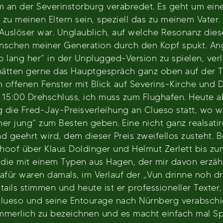
m an der Severinstorburg verabredet. Es geht um ein
u meinen Eltern sein, speziell das zu meinem Vater. 
 Auslöser war. Unglaublich, auf welche Resonanz dieser
nschen meiner Generation durch den Kopf spukt. An
 lang her“ in der Unplugged-Version zu spielen, ver
 hätten gerne das Hauptgespräch ganz oben auf der T
am offenen Fenster mit Blick auf Severins-Kirche und
. 15:00 Drehschluss, ich muss zum Flughafen. Heute
die Fred-Jay-Preisverleihung an Clueso statt, wo wi
r jung“ zum Besten geben. Eine nicht ganz realsatire
d geehrt wird, dem dieser Preis zweifellos zusteht. B
hoof über Klaus Doldinger und Helmut Zerlett bis zu
die mit einem Typen aus Hagen, der mir davon erzählt
afür waren damals, im Verlauf der „Vun drinne noh dr
tails stimmen und heute ist er professioneller Texter
Clueso und seine Entourage nach Nürnberg verabschie
ommerlich zu bezeichnen und es macht einfach mal S