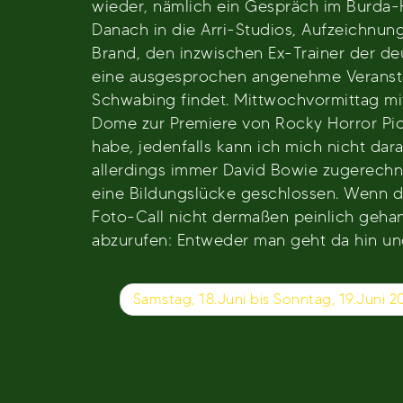
wieder, nämlich ein Gespräch im Burda-H
Danach in die Arri-Studios, Aufzeichnun
Brand, den inzwischen Ex-Trainer der deu
eine ausgesprochen angenehme Veranstalt
Schwabing findet. Mittwochvormittag mi
Dome zur Premiere von Rocky Horror Pic
habe, jedenfalls kann ich mich nicht dar
allerdings immer David Bowie zugerechne
eine Bildungslücke geschlossen. Wenn d
Foto-Call nicht dermaßen peinlich gehan
abzurufen: Entweder man geht da hin und
Beitragsnavigation
Samstag, 18.Juni bis Sonntag, 19.Juni 2