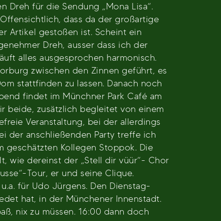
en Dreh für die Sendung „Mona Lisa“.
Offensichtlich, dass da der großartige
 Artikel gestoßen ist. Scheint ein
genehmer Dreh, ausser dass ich der
läuft alles ausgesprochen harmonisch.
orburg zwischen den Zinnen geführt, es
 Dom stattfinden zu lassen. Danach noch
 abend findet im Münchner Park Café am
r beide, zusätzlich begleitet von einem
freie Veranstaltung, bei der allerdings
ei der anschließenden Party treffe ich
m geschätzten Kollegen Stoppok. Die
, wie dereinst der „Stell dir vüür“- Chor
usse“-Tour, er und seine Clique.
, u.a. für Udo Jürgens. Den Dienstag-
det hat, in der Münchener Innenstadt.
paß, nix zu müssen. 16:00 dann doch