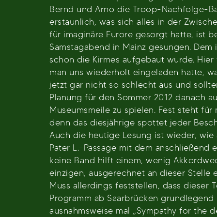
Bernd und Arno die Troop-Nachfolge-Ban
erstaunlich, was sich alles in der Zwisch
für imaginäre Furore gesorgt hatte, ist 
Samstagabend in Mainz gesungen. Dem is
schon die Kirmes aufgebaut wurde. Hier f
man uns wiederholt eingeladen hatte, wa
jetzt gar nicht so schlecht aus und sol
Planung für den Sommer 2012 danach aus
Museumsmeile zu spielen. Fest steht für 
denn das diesjährige spottet jeder Be
Auch die heutige Lesung ist wieder, wie 
Pater L.-Passage mit dem anschließend er
keine Band hilft einem, wenig Akkordwech
einzigen, ausgerechnet an dieser Stelle 
Muss allerdings feststellen, dass dieser
Programm ab Saarbrücken grundlegend um
ausnahmsweise mal „Sympathy for the dev