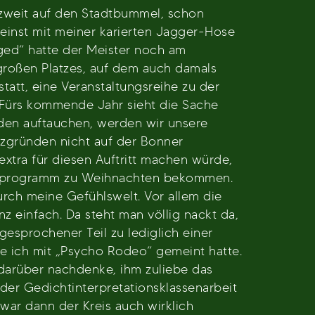
 zweit auf den Stadtbummel, schon
ereinst mit meiner karierten Jagger-Hose
anged“ hatte der Meister noch am
großen Platzes, auf dem auch damals
tatt, eine Veranstaltungsreihe zu der
. Fürs kommende Jahr sieht die Sache
rden auftauchen, werden wir unsere
zgründen nicht auf der Bonner
 extra für diesen Auftritt machen würde,
terprogramm zu Weihnachten bekommen.
durch meine Gefühlswelt. Vor allem die
nz einfach. Da steht man völlig nackt da,
gesprochener Teil zu lediglich einer
die ich mit „Psycho Rodeo“ gemeint hatte.
h darüber nachdenke, ihm zuliebe das
er Gedichtinterpretationsklassenarbeit
war dann der Kreis auch wirklich