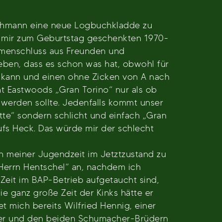
Bachmann eine neue Logbuchkladde zu
en mir zum Geburtstag geschenkten 1970-
ammenschluss aus Freunden und
geben, dass es schon was hat, obwohl für
 kann und einen ohne Zicken von A nach
nt Eastwoods „Gran Torino“ nur als ob
werden sollte. Jedenfalls kommt unser
tte“ sondern schlicht und einfach „Gran
fs Heck. Das würde mir der schlecht
n meiner Jugendzeit im Jetztzustand zu
Herrn Hentschel“ an, nachdem ich
 Zeit im BAP-Betrieb aufgetaucht sind,
ie ganz große Zeit der Kinks hätte er
et mich bereits Wilfried Hennig, einer
zer und den beiden Schumacher-Brüdern