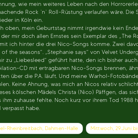
Ahnung, wie mein weiteres Leben nach den Horrorerleb
hende Rock `n` Roll-Rüstung verlaufen wäre. Die Si
eder in Köln ein.
oben, mein Geburtstag nimmt irgendwie kein Ende.
 der mir doch allen Ernstes sein Exemplar des „Th
damit ich hinter die drei Nico-Songs komme. Zwei davo
 of the seasons“. „Stephanie says“ von Velvet Under
r zu „Liebesleed“ geführt hatte, den ich bisher auch 
pilation-CD mit ertragbaren Nico-Songs brennen, ähn
ten über die P.A. läuft. Und meine Warhol-Fotobände 
n. Keine Ahnung, was mich an Nicos relativ schlichte
eses kölschen Mädels Christa (Nico) Päffgen, das sic
ihm zuhause fehlte. Noch kurz vor ihrem Tod 1988 hat
 verpasst habe.
kel-Rheinbreitbach, Dahmen-Halle
Mittwoch, 29.Juni bi