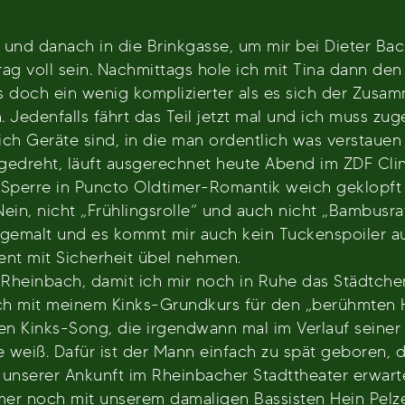
 und danach in die Brinkgasse, um mir bei Dieter 
trag voll sein. Nachmittags hole ich mit Tina dann d
es doch ein wenig komplizierter als es sich der Zus
 Jedenfalls fährt das Teil jetzt mal und ich muss zu
h Geräte sind, in die man ordentlich was verstauen
n gedreht, läuft ausgerechnet heute Abend im ZDF Cli
 Sperre in Puncto Oldtimer-Romantik weich geklopft 
ein, nicht „Frühlingsrolle“ und auch nicht „Bambusra
 gemalt und es kommt mir auch kein Tuckenspoiler au
ent mit Sicherheit übel nehmen.
 Rheinbach, damit ich mir noch in Ruhe das Städtche
ch mit meinem Kinks-Grundkurs für den „berühmten 
nen Kinks-Song, die irgendwann mal im Verlauf seiner
e weiß. Dafür ist der Mann einfach zu spät geboren, d
ei unserer Ankunft im Rheinbacher Stadttheater erwart
mer noch mit unserem damaligen Bassisten Hein Pel