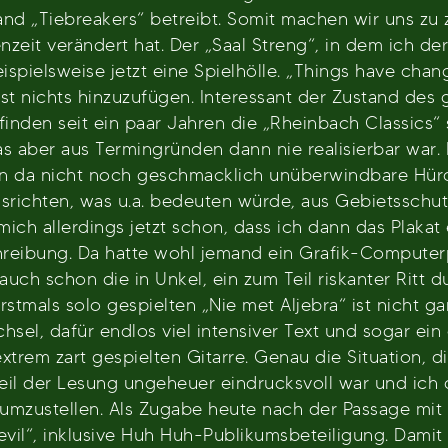
d „Tiebreakers“ betreibt. Somit machen wir uns zu
enzeit verändert hat. Der „Saal Streng“, in dem ich d
beispielsweise jetzt eine Spielhölle. „Things have ch
t nichts hinzuzufügen. Interessant der Zustand des 
inden seit ein paar Jahren die „Rheinbach Classics“ s
s aber aus Termingründen dann nie realisierbar war
lten da nicht noch geschmacklich unüberwindbare Hü
richten, was u.a. bedeuten würde, aus Gebietsschut
mich allerdings jetzt schon, dass ich dann das Plakat
schreibung. Da hatte wohl jemand ein Grafik-Compu
auch schon die in Unkel, ein zum Teil riskanter Ritt 
stmals solo gespielten „Nie met Aljebra“ ist nicht ga
sel, dafür endlos viel intensiver Text und sogar ein 
extrem zart gespielten Gitarre. Genau die Situation, 
 Teil der Lesung ungeheuer eindrucksvoll war und ic
zustellen. Als Zugabe heute nach der Passage mit d
il“, inklusive Huh Huh-Publikumsbeteiligung. Damit 