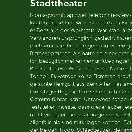
Stadttheater
Montagvormittag zwei Telefoninterviews
kaufen. Diese hier wird nach diesem Ein
er Benz aus der Werkstatt. War wohl all
Verwandten ursprünglich gedacht hatten.
mich Autos im Grunde genommen lediglic
B transportieren. Als hätte da einer dra
ich bezüglich meiner vernunftbedingten
Benz auf diese Weise zu seinen Namen. N
Torino“. Es werden keine Flammen drauf
gelaunte Herrgott aus dem Alten Testam
Dienstagmittag mit Didi schon früh nach
Gemüte führen kann. Unterwegs fange i
feststellen musste, dass dieser außer je
nicht viel über diese stilprägende Kapell
allenfalls als Kind mitkriegen können. B
der beiden Troop-Schlagzeuger, der im