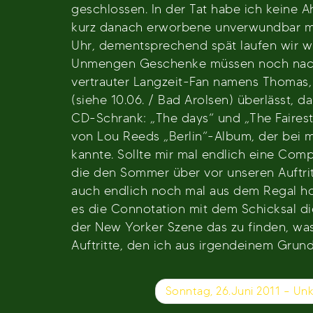
geschlossen. In der Tat habe ich keine 
kurz danach erworbene unverwundbar mac
Uhr, dementsprechend spät laufen wir wi
Unmengen Geschenke müssen noch nach 
vertrauter Langzeit-Fan namens Thomas,
(siehe 10.06. / Bad Arolsen) überlässt, 
CD-Schrank: „The days“ und „The Fairest
von Lou Reeds „Berlin“-Album, der bei mi
kannte. Sollte mir mal endlich eine Com
die den Sommer über vor unseren Auftrit
auch endlich noch mal aus dem Regal hole
es die Connotation mit dem Schicksal di
der New Yorker Szene das zu finden, was 
Auftritte, den ich aus irgendeinem Grund
Beitragsnavigation
Sonntag, 26.Juni 2011 – Un