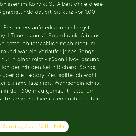
nissen im Konvikt St. Albert ohne diese
gnierstunde dauert bis kurz vor 1.00
 Besonders aufmerksam ein längst
e Royal Tenenbaums“-Soundtrack-Albums
n hatte ich tatsächlich noch nicht im
ground war ein Vorläufer jenes Songs
nur in einer relativ rüden Live-Fassung
lich der mit den Keith Richard-Songs,
über die Factory-Zeit sollte ich wohl
r Stimme fasziniert. Wahrscheinlich ist
h in den 60ern aufgemacht hatte, um in
te sie im Stollwerck einen ihrer letzten
s Sonntag, 3.Juli 2011 – Köln