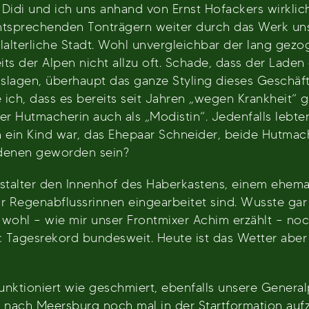
, Didi und ich uns anhand von Ernst Hofackers wirkl
ntsprechenden Tonträgern weiter durch das Werk unse
lalterliche Stadt. Wohl unvergleichbar der lang gezo
ts der Alpen nicht allzu oft. Schade, dass der Lade
uslagen, überhaupt das ganze Styling dieses Geschäft
 ich, dass es bereits seit Jahren „wegen Krankheit“ g
er Hutmacherin auch als „Modistin“. Jedenfalls lebte
ich ein Kind war, das Ehepaar Schneider, beide Hutmac
denen geworden sein?
stalter den Innenhof des Haberkastens, einem ehemal
ar Regenabflussrinnen eingearbeitet sind. Wusste gar 
wohl – wie mir unser Frontmixer Achim erzählt – noc
 Tagesrekord bundesweit. Heute ist das Wetter aber
 funktioniert wie geschmiert, ebenfalls unsere Gener
, nach Meersburg noch mal in der Startformation auf