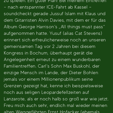
zu spielen. Ein guter Plan! Bei meinem Eintreffen
– nach entspannter ICE-Fahrt ab Kassel –
soundcheckt gerade Jussuf Islam mit Klaus und
dem Gitarristen Alvin Davies, mit dem er für das
Album George Harrison’s „All things must pass“
aufgenommen hatte. Yusuf (alias Cat Stevens)
erinnert sich erfreulicherweise noch an unseren
gemeinsamen Tag vor 2 Jahren bei diesem
Kongress in Bochum, überhaupt gerät die
Angelegenheit erneut zu einem wunderbaren
Familientreffen. Carl’s Sohn Max Buskohl, der
einzige Mensch im Lande, der Dieter Bohlen
jemals vor einem Millionenpublikum seine
Grenzen gezeigt hat, kenne ich beispielsweise
noch aus seligen Leopardefellzeiten auf
Lanzarote, als er noch halb so groß war wie jetzt.
Freu mich auch sehr, endlich mal wieder meinen
alten Weggefährten Ernst Hofacker (ehemals