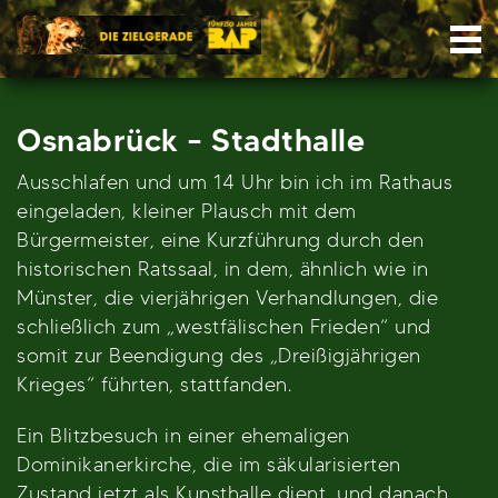
Skip
Nav
to
content
Osnabrück – Stadthalle
Ausschlafen und um 14 Uhr bin ich im Rathaus
eingeladen, kleiner Plausch mit dem
Bürgermeister, eine Kurzführung durch den
historischen Ratssaal, in dem, ähnlich wie in
Münster, die vierjährigen Verhandlungen, die
schließlich zum „westfälischen Frieden“ und
somit zur Beendigung des „Dreißigjährigen
Krieges“ führten, stattfanden.
Ein Blitzbesuch in einer ehemaligen
Dominikanerkirche, die im säkularisierten
Zustand jetzt als Kunsthalle dient, und danach