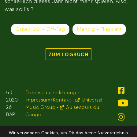
schließlich dieses Jahr nicht mehr spielen. Also,
was soll’s ?!
Beitragsnavigation
Osnabrück – Off-Tag
Mendig – Flugplatz
ZUM LOGBUCH
(c)
Datenschutzerklärung
•
2020-
Impressum/Kontakt
•
Universal
26
Music Group
•
Au secours du
BAP.
Congo
Wir verwenden Cookies, um Dir das beste Nutzererlebnis