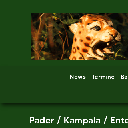
Skip
to
content
News
Termine
Ba
Pader / Kampala / Ent