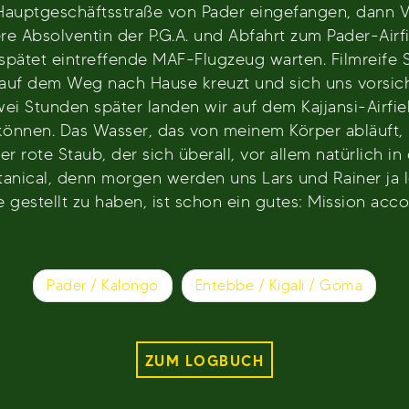
r Hauptgeschäftsstraße von Pader eingefangen, dann
re Absolventin der P.G.A. und Abfahrt zum Pader-Airf
spätet eintreffende MAF-Flugzeug warten. Filmreife S
uf dem Weg nach Hause kreuzt und sich uns vorsichti
ei Stunden später landen wir auf dem Kajjansi-Airfi
können. Das Wasser, das von meinem Körper abläuft, i
der rote Staub, der sich überall, vor allem natürlich in
ical, denn morgen werden uns Lars und Rainer ja lei
 gestellt zu haben, ist schon ein gutes: Mission ac
Pader / Kalongo
Entebbe / Kigali / Goma
ZUM LOGBUCH