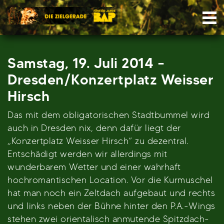
Skip
Nav
to
content
Samstag, 19. Juli 2014 –
Dresden/Konzertplatz Weisser
Hirsch
Das mit dem obligatorischen Stadtbummel wird
auch in Dresden nix, denn dafür liegt der
„Konzertplatz Weisser Hirsch“ zu dezentral.
Entschädigt werden wir allerdings mit
wunderbarem Wetter und einer wahrhaft
hochromantischen Location. Vor die Kurmuschel
hat man noch ein Zeltdach aufgebaut und rechts
und links neben der Bühne hinter den P.A.-Wings
stehen zwei orientalisch anmutende Spitzdach-