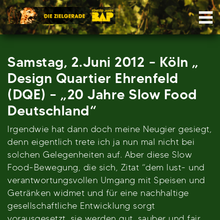
Skip
Nav
to
content
Samstag, 2.Juni 2012 – Köln „
Design Quartier Ehrenfeld
(DQE) – „20 Jahre Slow Food
Deutschland“
Irgendwie hat dann doch meine Neugier gesiegt,
denn eigentlich trete ich ja nun mal nicht bei
solchen Gelegenheiten auf. Aber diese Slow
Food-Bewegung, die sich, Zitat “dem lust- und
verantwortungsvollen Umgang mit Speisen und
Getränken widmet und für eine nachhaltige
gesellschaftliche Entwicklung sorgt
vorausgesetzt, sie werden gut, sauber und fair