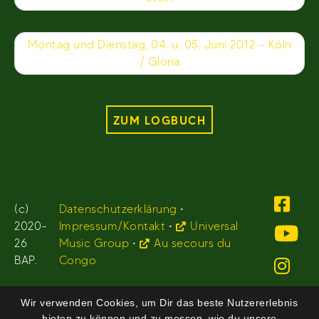
Montag und Dienstag, 04. u. 05. Juni 2012 – Köln
/ Gloria
ZUM LOGBUCH
(c)
Datenschutzerklärung
•
2020-
Impressum/Kontakt
•
Universal
26
Music Group
•
Au secours du
BAP.
Congo
Wir verwenden Cookies, um Dir das beste Nutzererlebnis
bieten zu können und zu messen, wie du unsere