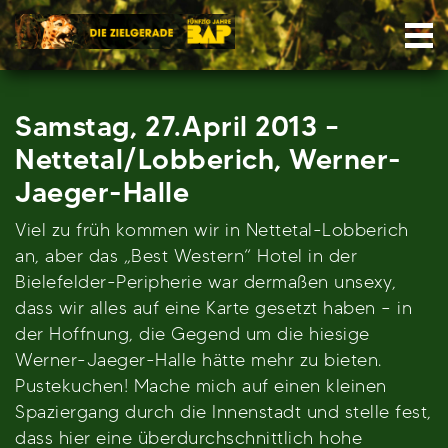
Skip
Nav
to
content
Samstag, 27.April 2013 –
Nettetal/Lobberich, Werner-
Jaeger-Halle
Viel zu früh kommen wir in Nettetal-Lobberich
an, aber das „Best Western“ Hotel in der
Bielefelder-Peripherie war dermaßen unsexy,
dass wir alles auf eine Karte gesetzt haben – in
der Hoffnung, die Gegend um die hiesige
Werner-Jaeger-Halle hätte mehr zu bieten.
Pustekuchen! Mache mich auf einen kleinen
Spaziergang durch die Innenstadt und stelle fest,
dass hier eine überdurchschnittlich hohe