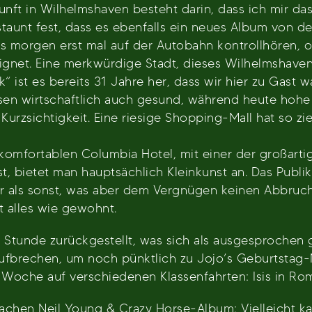
nft in Wilhelmshaven besteht darin, dass ich mir d
rstaunt fest, dass es ebenfalls ein neues Album von de
s morgen erst mal auf der Autobahn kontrollhören, ob
gnet. Eine merkwürdige Stadt, dieses Wilhelmshaven, 
“ ist es bereits 31 Jahre her, dass wir hier zu Gast 
n wirtschaftlich auch gesund, während heute hohe Ar
Kurzsichtigkeit. Eine riesige Shopping-Mall hat so z
mfortablen Columbia Hotel, mit einer der großartig
 bietet man hauptsächlich Kleinkunst an. Das Publik
ter als sonst, was aber dem Vergnügen keinen Abbruch
t alles wie gewohnt.
Stunde zurückgestellt, was sich als ausgesprochen g
fbrechen, um noch pünktlich zu Jojo’s Geburtstag-Na
oche auf verschiedenen Klassenfahrten: Isis in Rom
achen Neil Young & Crazy Horse-Album: Vielleicht ka