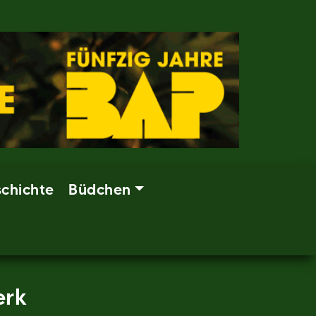
chichte
Büdchen
erk