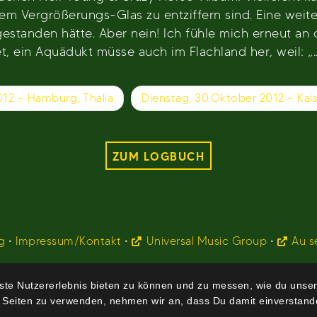
inem Vergrößerungs-Glas zu entziffern sind. Eine weit
gestanden hätte. Aber nein! Ich fühle mich erneut an 
, ein Aquädukt müsse auch im Flachland her, weil: „..
012 – Hamburg, Thalia
Dienstag, 30.Oktober 2012 – Kai
ZUM LOGBUCH
g
•
Impressum/Kontakt
•
Universal Music Group
•
Au s
te Nutzererlebnis bieten zu können und zu messen, wie du unser
 Seiten zu verwenden, nehmen wir an, dass Du damit einverstande