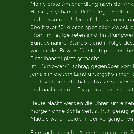
Meine erste Amtshandlung nach der Anku
Horse „Psychadelic Pill“ zulege. Stelle e
underpromoted! Jedenfalls lassen wir da
überhaupt für diesen speziellen Zweck ei
„Tonfilm“ aufgetreten sind. Im „Pumpwerk
Bundesmarine-Standort und infolge desse
wieder der Beweis für städteplanerische 
Einzelhandel platt gemacht.
Im „Pumpwerk“, schräg gegenüber vom ko
jemals in diesem Land untergekommen ist,
auch vielleicht deshalb etwas reservier
und nachdem das Eis gebrochen ist, läuf
Heute Nacht werden die Uhren um einen 
morgen ohne Schlafverlust früh genug au
Mädels waren beide in der vergangenen W
Eine sachdienliche Anmerkung noch in S