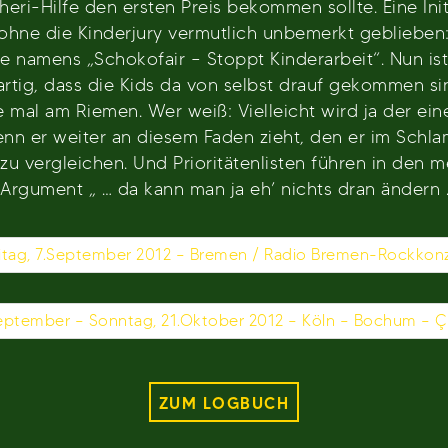
heri-Hilfe den ersten Preis bekommen sollte. Eine Initi
hne die Kinderjury vermutlich unbemerkt geblieben: 
namens „Schokofair – Stoppt Kinderarbeit“. Nun ist K
ßartig, dass die Kids da von selbst drauf gekommen s
al am Riemen. Wer weiß: Vielleicht wird ja der ein
enn er weiter an diesem Faden zieht, den er im Schl
zu vergleichen. Und Prioritätenlisten führen in den m
rgument „ … da kann man ja eh’ nichts dran ändern …“
itag, 7.September 2012 – Bremen / Radio Bremen-Rockkon
eptember – Sonntag, 21.Oktober 2012 – Köln – Bochum – Çi
ZUM LOGBUCH