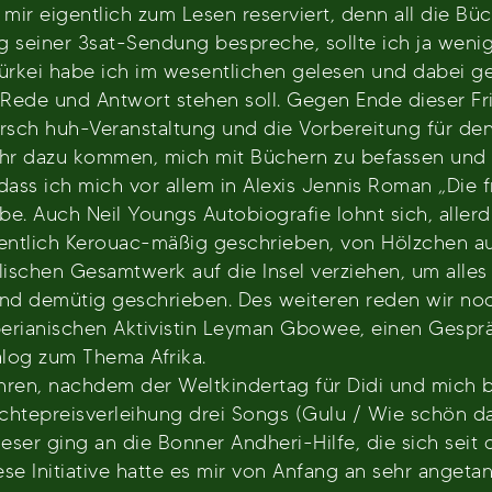
ir eigentlich zum Lesen reserviert, denn all die Bü
g seiner 3sat-Sendung bespreche, sollte ich ja weni
ürkei habe ich im wesentlichen gelesen und dabei ge
ede und Antwort stehen soll. Gegen Ende dieser Fri
rsch huh-Veranstaltung und die Vorbereitung für den
r dazu kommen, mich mit Büchern zu befassen und mi
 dass ich mich vor allem in Alexis Jennis Roman „Die 
e. Auch Neil Youngs Autobiografie lohnt sich, allerdi
igentlich Kerouac-mäßig geschrieben, von Hölzchen
lischen Gesamtwerk auf die Insel verziehen, um alle
nd demütig geschrieben. Des weiteren reden wir noc
iberianischen Aktivistin Leyman Gbowee, einen Gespr
log zum Thema Afrika.
ahren, nachdem der Weltkindertag für Didi und mich b
htepreisverleihung drei Songs (Gulu / Wie schön da
ieser ging an die Bonner Andheri-Hilfe, die sich seit
ese Initiative hatte es mir von Anfang an sehr angeta