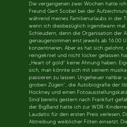
Die vergangenen zwei Wochen hatte ich m
Freund Gert Scobel bei der Aufzeichnun
während meines Familienurlaubs in der T
wenn ich diesbezüglich irgendwann mal R
Schleudern, denn die Organisation der A
genaugenommen erst jeweils ab 16.00 Uh
konzentrieren. Aber es hat sich gelohnt,
reingekniet und nicht locker gelassen hab
„Heart of gold“ keine Ahnung haben. E
sich, man könnte sich mit seinem musika
passieren zu lassen. Ungeheuer nahbar u
groben Zügen“, die Autobiografie der l
Hockney und einen Fotoausstellungskata
Sind bereits gestern nach Frankfurt gef
der BigBand hatte ich zur WDR-Kinderrec
Laudatio für den ersten Preis verlesen. D
Abtreibung weiblicher Föten einsetzt. Di