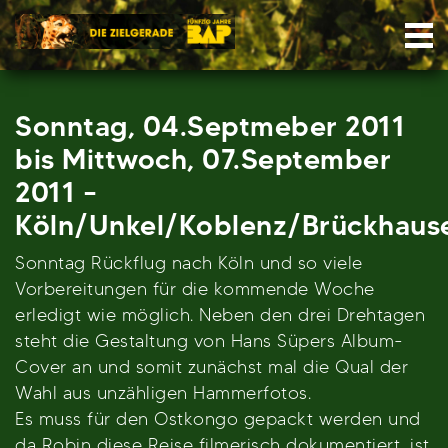
Skip
Nav
to
content
Sonntag, 04.Septmeber 2011
bis Mittwoch, 07.September
2011 –
Köln/Unkel/Koblenz/Brückhaus
Sonntag Rückflug nach Köln und so viele
Vorbereitungen für die kommende Woche
erledigt wie möglich. Neben den drei Drehtagen
steht die Gestaltung von Hans Süpers Album-
Cover an und somit zunächst mal die Qual der
Wahl aus unzähligen Hammerfotos.
Es muss für den Ostkongo gepackt werden und
da Robin diese Reise filmerisch dokumentiert, ist