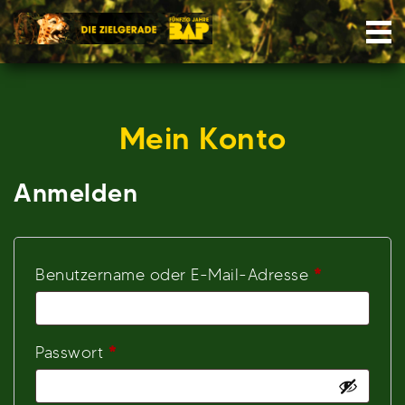
Skip
Nav
to
content
Mein Konto
Anmelden
Erforderlic
Benutzername oder E-Mail-Adresse
*
Erforderlich
Passwort
*