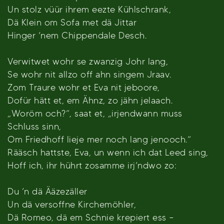
Un stolz vüür ihrem eezte Kühlschrank,
Dä Klein om Sofa met dä Jittar
Hinger ’nem Chippendale Desch.
Verwitwet wohr se zwanzig Johr lang,
Se wohr nit allzo off ahn singem Jraav.
Zom Traure wohr et Eva nit jeboore,
Dofür hätt et, em Ähnz, zo jähn jelaach.
„Woröm och?“, saat et, „irjendwann muss
Schluss sinn,
Om Friedhoff lieje mer noch lang jenooch.“
Rääsch hattste, Eva, un wenn ich dat Leed sing,
Hoff ich, ihr hührt zosamme irj’ndwo zo:
Du ’n dä Ääzezäller
Un dä versoffne Kirchemöhler,
Dä Romeo, dä em Schnie krepiert ess –