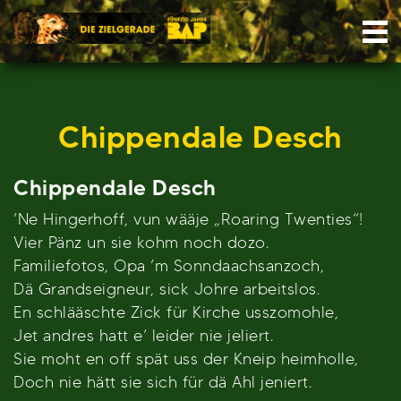
Skip
Nav
to
content
Chippendale Desch
Chippendale Desch
’Ne Hingerhoff, vun wääje „Roaring Twenties“!
Vier Pänz un sie kohm noch dozo.
Familiefotos, Opa ’m Sonndaachsanzoch,
Dä Grandseigneur, sick Johre arbeitslos.
En schlääschte Zick für Kirche usszomohle,
Jet andres hatt e’ leider nie jeliert.
Sie moht en off spät uss der Kneip heimholle,
Doch nie hätt sie sich für dä Ahl jeniert.