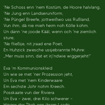
’Ne Schoss enn ’nem Kostüm, de Hoore halvlang,
’Ne Jung enn Landseruniform,
’Ne Püngel Breefe, jottweißwo uss Rußland,
Vun ihm, dä nie mieh heim noh Kölle kohm.
Un dann ’ne joode Kääl, wenn och ’ne ziemlich
sture,
’Ne fließije, nit jraad ene Poet,
En Huhzick zwesche ussjebrannte Muhre:
„Mer muss sinn, dat et irj’ndwie wiggerjeht!“
Eva ’m Kommunionskleid
Un wie se met ’ner Prozession jeht,
Un Eva met ’nem Kinderwaare
Em sechste Johr nohm Kreech.
Posskaate vun der Riviera
Un Eva – zwei, drei Kilo schwerer –
Hinger der Thek enn ihrem Laade