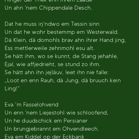
Un ahn ’nem Chippendale Desch.
Dat he muss irj’ndwo em Tessin sinn
Un dat he wohr bestemmp em Westerwald.
Dä Klein, dä domohls brav ahn ihrer Hand jing,
Ess mettlerweile zehnmohl esu alt.
Se hätt ihm, wo se kunnt, de Stang jehahle,
Ejal, wie affjedrieht, se stund zo ihm.
Se hätt ahn ihn jejläuv, leet ihn nie falle:
„Loot en enn Rauh, dä Jung, dä bruuch kein
Ling!“
Eva ’m Fasselohvend
Un enn ’nem Liejestohl wie schloofend,
Un he duudschick em Persianer
Un brungjebrannt em Ohvendleech.
Eva em Kiddel op der Eckbank