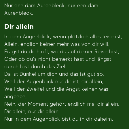
Nur enn däm Aurenbleck, nur enn däm
Aurenbleck.
Dir allein
In dem Augenblick, wenn plötzlich alles leise ist,
Allein, endlich keiner mehr was von dir will,
Fragst du dich oft, wo du auf deiner Reise bist,
Oder ob du’s nicht bemerkt hast und längst
durch bist durch das Ziel.
Da ist Dunkel um dich und das ist gut so,
Weil der Augenblick nur dir ist, dir allein,
Weil der Zweifel und die Angst keinen was
angehen,
Nein, der Moment gehört endlich mal dir allein,
Dir allein, nur dir allein.
Nur in dem Augenblick bist du in dir daheim.