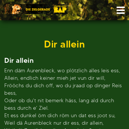
Skip
Nav
to
content
Dir allein
Dir allein
Enn däm Aurenbleck, wo plötzlich alles leis ess,
Allein, endlich keiner mieh jet vun dir will,
Frööchs du dich off, wo du jraad op dinger Reis
bess,
Oder ob du’t nit bemerk häss, lang ald durch
bess durch e’ Ziel.
Et ess dunkel öm dich röm un dat ess joot su,
Weil dä Aurenbleck nur dir ess, dir allein,