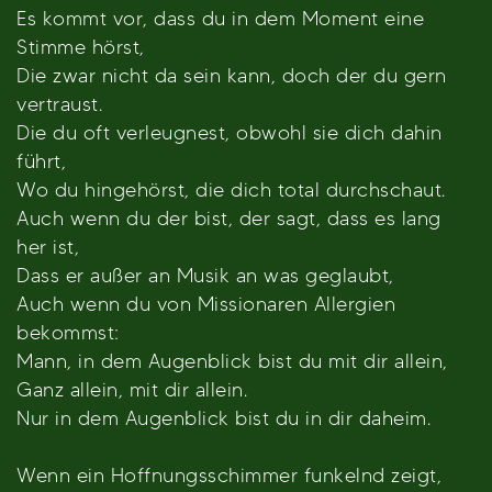
Es kommt vor, dass du in dem Moment eine
Stimme hörst,
Die zwar nicht da sein kann, doch der du gern
vertraust.
Die du oft verleugnest, obwohl sie dich dahin
führt,
Wo du hingehörst, die dich total durchschaut.
Auch wenn du der bist, der sagt, dass es lang
her ist,
Dass er außer an Musik an was geglaubt,
Auch wenn du von Missionaren Allergien
bekommst:
Mann, in dem Augenblick bist du mit dir allein,
Ganz allein, mit dir allein.
Nur in dem Augenblick bist du in dir daheim.
Wenn ein Hoffnungsschimmer funkelnd zeigt,