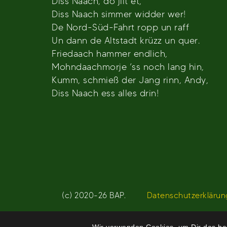
Diss Naach, do jilt et,
Diss Naach simmer widder wer!
De Nord-Süd-Fahrt ropp un raff
Un dann de Altstadt krüzz un quer.
Friedaach hammer endlich,
Mohndaachmorje ’ss noch lang hin,
Kumm, schmieß der Jang rinn, Andy,
Diss Naach ess alles drin!
(c) 2020-26 BAP.
Datenschutzerklärun
Wir verwenden Cookies, um Dir das bes