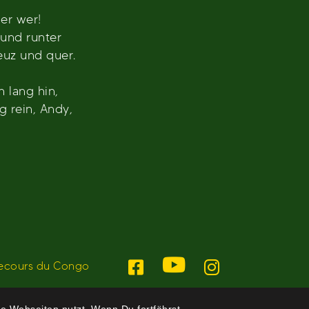
er wer!
 und runter
euz und quer.
lang hin,
 rein, Andy,
ecours du Congo
e Webseiten nutzt. Wenn Du fortfährst,