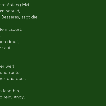
hre Anfang Mai.
ran schuld,
 Besseres, sagt die,
dem Escort,
,
en drauf,
r auf!
er wer!
 und runter
euz und quer.
lang hin,
 rein, Andy,