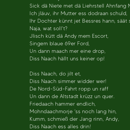
Sick dä Niete met dä Liehrstell Ahnfang 
Ich jläuv, ihr Mutter ess dodraan schuld,
Ihr Dochter künnt jet Bessres hann, säät 
Naja, wat soll’t?
Jlisch kütt dä Andy mem Escort,
Singem blaue 69er Ford,
Un dann maach mer eine drop,
Diss Naach hällt uns keiner op!
Diss Naach, do jilt et,
Diss Naach simmer widder wer!
De Nord-Süd-Fahrt ropp un raff
Un dann de Altstadt krüzz un quer.
Friedaach hammer endlich,
Mohndaachmorje ’ss noch lang hin,
Kumm, schmieß der Jang rinn, Andy,
Diss Naach ess alles drin!