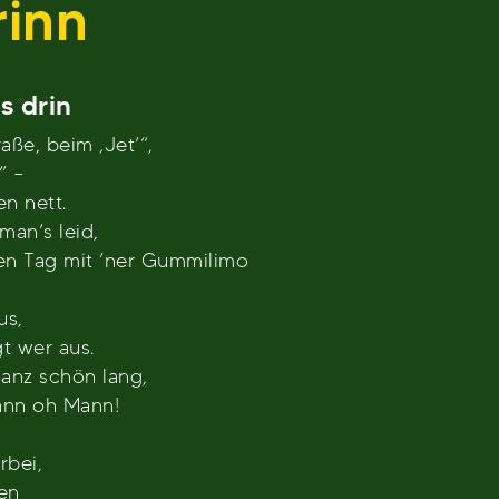
rinn
s drin
ße, beim ‚Jet’“,
” –
en nett.
man’s leid,
n Tag mit ’ner Gummilimo
us,
gt wer aus.
ganz schön lang,
ann oh Mann!
rbei,
en