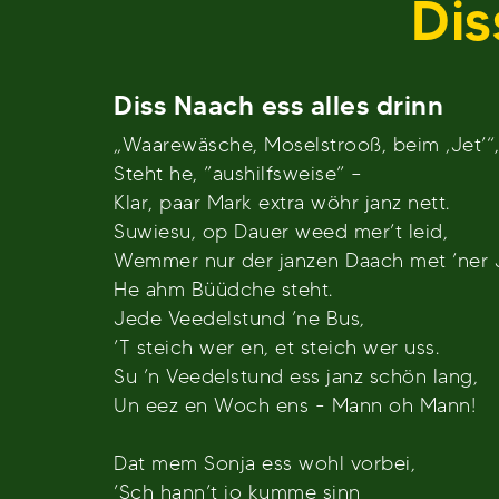
Dis
Diss Naach ess alles drinn
„Waarewäsche, Moselstrooß, beim ‚Jet’“
Steht he, ”aushilfsweise” –
Klar, paar Mark extra wöhr janz nett.
Suwiesu, op Dauer weed mer’t leid,
Wemmer nur der janzen Daach met ’ner
He ahm Büüdche steht.
Jede Veedelstund ’ne Bus,
’T steich wer en, et steich wer uss.
Su ’n Veedelstund ess janz schön lang,
Un eez en Woch ens - Mann oh Mann!
Dat mem Sonja ess wohl vorbei,
’Sch hann’t jo kumme sinn