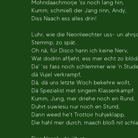
Mohndaachmorje ’ss noch lang hin,
Kumm, schmieß der Jang rinn, Andy,
Diss Naach ess alles drin!
Luhr, wie die Neonleechter uss- un ahnjo
Stemmp, zo spät.
Oh nä, für Disco hann ich keine Nerv,
Wat dodrin affjeht, ess mer echt zo blöd
Da’ ‘ss fass noch schlemmer wie ’n Stu
dä Vujel verkrampf,
Dä, dä uns letzte Woch bekehre wollt,
Dä Spezialist met singem Klassenkampf.
Kumm, Jung, mer driehe noch en Rund,
Duhrt suwiesu nur noch en Stund,
Dann weed he’t Trottoir huhjeklapp,
Die hahl mer durch, maach bloß nit schl