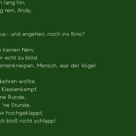
lang hin,
 rein, Andy,
aus- und angehen, noch ins Kino?
h keinen Nerv,
r echt zu blöd.
entenkneipen, Mensch, war der Vogel
kehren wollte,
m Klassenkampf.
’ne Runde,
 ’ne Stunde,
oir hochgeklappt,
ch bloß nicht schlapp!