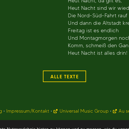
Heut Nacht, da gilt es,
Heut Nacht sind wir wied
Die Nord-Süd-Fahrt rauf
Und dann die Altstadt kr
Freitag ist es endlich
Und Montagmorgen noch 
Komm, schmeiß den Gang
Heut Nacht ist alles drin!
ALLE TEXTE
g
•
Impressum/Kontakt
•
Universal Music Group
•
Au s
te Nutzererlebnis bieten zu können und zu messen, wie du unser