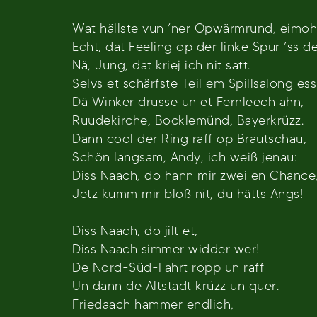
Wat hällste vun ’ner Opwärmrund, eimoh
Echt, dat Feeling op der linke Spur ’ss 
Nä, Jung, dat kriej ich nit satt.
Selvs et schärfste Teil em Spillsalong ess
Dä Winker drusse un et Fernleech ahn,
Ruudekirche, Bocklemünd, Bayerkrüzz.
Dann cool der Ring raff op Brautschau,
Schön langsam, Andy, ich weiß jenau:
Diss Naach, do hann mir zwei en Chance
Jetz kumm mir bloß nit, du hätts Angs!
Diss Naach, do jilt et,
Diss Naach simmer widder wer!
De Nord-Süd-Fahrt ropp un raff
Un dann de Altstadt krüzz un quer.
Friedaach hammer endlich,