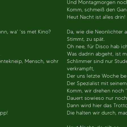
Und Montagmorgen noch 
Komm, schmeiß den Gang
Heut Nacht ist alles drin!
nn, wa’ ‘ss met Kino?
Da, wie die Neonlichter 
Stimmt, zu spät.
Oh nee, für Disco hab ic
.
Was dadrin abgeht, ist mi
dentekneip, Mensch, wohr
Schlimmer sind nur Stud
verkrampft,
Der uns letzte Woche be
Der Spezialist mit seine
Komm, wir drehen noch 
Dauert sowieso nur noch
Dann wird hier das Trott
app!
Die halten wir durch, ma