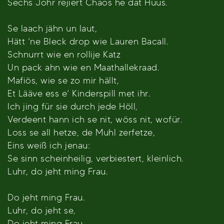
Sechs Johr rejiert Chaos he dat Huus.
Se laach jähn un laut,
Hätt ’ne Bleck drop wie Lauren Bacall.
Schnurrt wie en rollije Katz
Un pack ahn wie en Maathallekraad.
Mafiös, wie se zo mir hällt,
Et Lääve ess e’ Kinderspill met ihr.
Ich jing für sie durch jede Höll,
Verdeent hann ich se nit, wöss nit, wofür.
Loss se all hetze, de Muhl zerfetze,
Eins weiß ich jenau:
Se sinn scheinheilig, verbiestert, kleinlich.
Luhr, do jeht ming Frau.
Do jeht ming Frau.
Luhr, do jeht se,
Do jeht ming Frau.