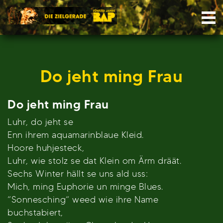
Skip
Nav
to
content
Do jeht ming Frau
Do jeht ming Frau
Luhr, do jeht se
Enn ihrem aquamarinblaue Kleid.
Hoore huhjesteck,
Luhr, wie stolz se dat Klein om Ärm dräät.
Sechs Winter hällt se uns ald uss:
Mich, ming Euphorie un minge Blues.
“Sonnesching“ weed wie ihre Name
buchstabiert,