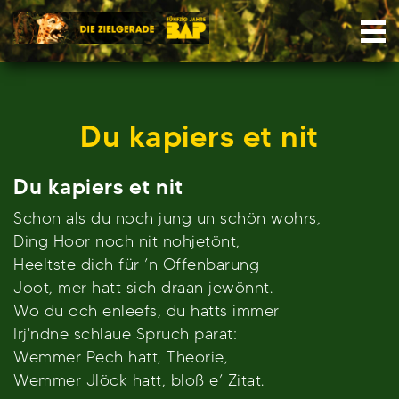
Skip
Nav
to
content
Du kapiers et nit
Du kapiers et nit
Schon als du noch jung un schön wohrs,
Ding Hoor noch nit nohjetönt,
Heeltste dich für ’n Offenbarung –
Joot, mer hatt sich draan jewönnt.
Wo du och enleefs, du hatts immer
Irj'ndne schlaue Spruch parat:
Wemmer Pech hatt, Theorie,
Wemmer Jlöck hatt, bloß e’ Zitat.