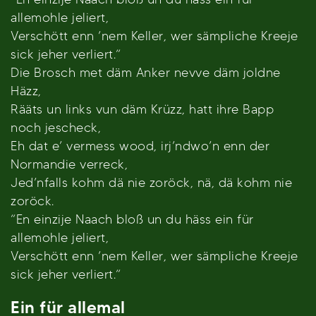
allemohle jeliert,
Verschött enn ’nem Keller, wer sämpliche Kreeje
sick jeher verliert.“
Die Brosch met däm Anker nevve däm joldne
Häzz,
Rääts un links vun däm Krüzz, hatt ihre Bapp
noch jescheck,
Eh dat e’ vermess wood, irj’ndwo’n enn der
Normandie verreck,
Jed’nfalls kohm dä nie zoröck, nä, dä kohm nie
zoröck.
“En einzije Naach bloß un du häss ein für
allemohle jeliert,
Verschött enn ’nem Keller, wer sämpliche Kreeje
sick jeher verliert.“
Ein für allemal