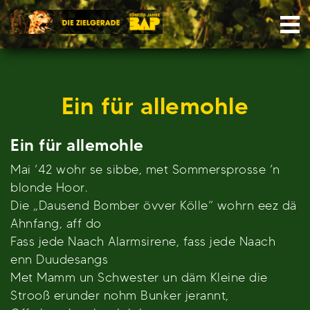
Skip
Nav
to
content
Ein für allemohle
Ein für allemohle
Mai ’42 wohr se sibbe, met Sommersprosse ’n
blonde Hoor.
Die „Dausend Bomber övver Kölle“ wohrn eez dä
Ahnfang, aff do
Fass jede Naach Alarmsirene, fass jede Naach
enn Duudesangs
Met Mamm un Schwester un däm Kleine die
Strooß erunder nohm Bunker jerannt,