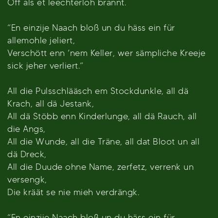
Off als et leechterloh brannt.
“En einzije Naach bloß un du häss ein für
allemohle jeliert,
Verschött enn ’nem Keller, wer sämpliche Kreeje
sick jeher verliert.“
All die Pulsschlääsch em Stockdunkle, all dä
Krach, all dä Jestank,
All dä Stöbb enn Kinderlunge, all dä Rauch, all
die Angs,
All die Wunde, all die Träne, all dat Bloot un all
dä Dreck,
All die Duude ohne Name, zerfetz, verrenk un
versengk,
Die kräät se nie mieh verdrängk.
“En einzije Naach bloß un du häss ein für