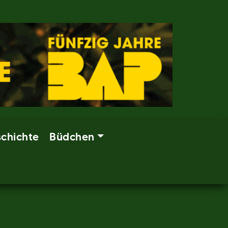
chichte
Büdchen