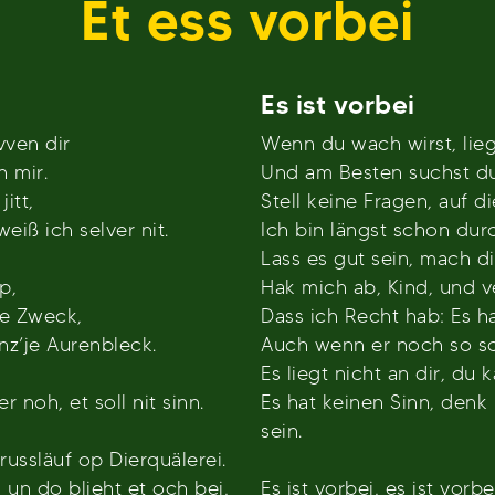
Et ess vorbei
Es ist vorbei
vven dir
Wenn du wach wirst, lieg
 mir.
Und am Besten suchst du
itt,
Stell keine Fragen, auf d
eiß ich selver nit.
Ich bin längst schon durc
Lass es gut sein, mach di
p,
Hak mich ab, Kind, und ve
ne Zweck,
Dass ich Recht hab: Es h
z’je Aurenbleck.
Auch wenn er noch so sc
Es liegt nicht an dir, du 
 noh, et soll nit sinn.
Es hat keinen Sinn, denk 
sein.
russläuf op Dierquälerei.
i un do blieht et och bei,
Es ist vorbei, es ist vorb