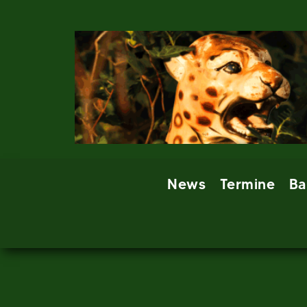
Skip
to
content
News
Termine
Ba