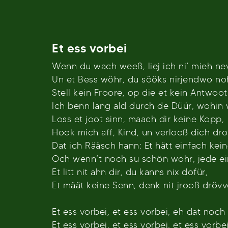
Et ess vorbei
Wenn du wach weeß, liej ich ni’ mieh ne
Un et Bess wöhr, du sööks nirjendwo noh
Stell kein Froore, op die et kein Antwoot j
Ich benn lang ald durch de Düür, wohin w
Loss et joot sinn, maach dir keine Kopp,
Hook mich aff, Kind, un verlooß dich dro
Dat ich Rääsch hann: Et hätt einfach kei
Och wenn’t noch su schön wohr, jede ein
Et litt nit ahn dir, du kanns nix dofür,
Et määt keine Senn, denk nit jrooß drövver
Et ess vorbei, et ess vorbei, eh dat noch 
Et ess vorbei, et ess vorbei, et ess vorbe