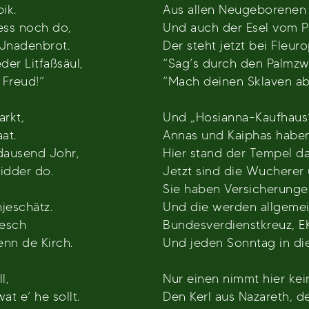
ik.
Aus allen Neugeborenen 
ess noch do,
Und auch der Esel vom P
h Jnadenbrot.
Der steht jetzt bei Fle
der Litfaßsäul,
“Sag’s durch den Palmzwei
 Freud!“
“Mach deinen Sklaven ab
rkt,
Und „Hosianna-Kaufhaus“
at.
Annas und Kaiphas haben
dausend Johr,
Hier stand der Tempel d
idder do.
Jetzt sind die Wucherer 
Sie haben Versicherunge
jeschätz.
Und die werden allgemei
Fesch
Bundesverdienstkreuz, EK 
nn de Kirch.
Und jeden Sonntag in die
l,
Nur einen nimmt hier kein
t e’ he sollt.
Den Kerl aus Nazareth, de