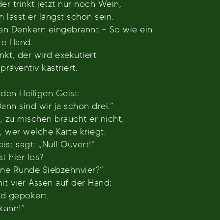
er trinkt jetzt nur noch Wein,
 lässt er längst schon sein.
den Denkern eingebrannt – So wie ein
te Hand.
kt, der wird exekutiert
räventiv kastriert.
 den Heiligen Geist:
Dann sind wir ja schon drei.“
, zu mischen braucht er nicht,
, wer welche Karte kriegt.
ist sagt: „Null Ouvert!“
t hier los?
eine Runde Siebzehnvier?“
t vier Assen auf der Hand:
ird gepokert,
kann!“