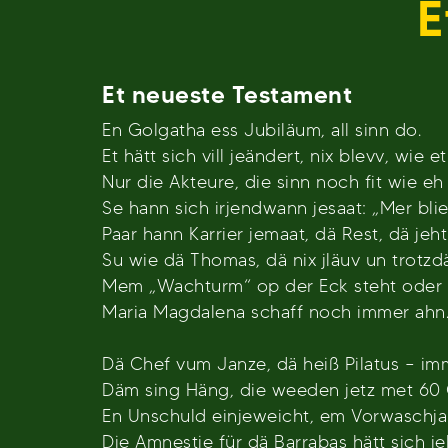
E
Et neueste Testament
En Golgatha ess Jubiläum, all sinn do.
Et hätt sich vill jeändert, nix blevv, wie e
Nur die Akteure, die sinn noch fit wie eh 
Se hann sich irjendwann jesaat: „Mer bli
Paar hann Karrier jemaat, dä Rest, dä jeh
Su wie dä Thomas, dä nix jläuv un trotz
Mem „Wachturm“ op der Eck steht oder
Maria Magdalena schaff noch immer ahn
Dä Chef vum Janze, dä heiß Pilatus – im
Däm sing Häng, die weeden jetz met 60 
En Unschuld einjeweicht, em Vorwaschja
Die Amnestie für dä Barrabas hätt sich je