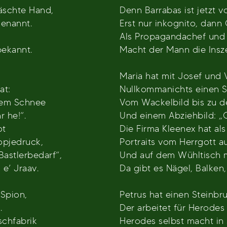
äschte Hand,
Denn Barrabas ist jetzt 
jenannt.
Erst nur inkognito, dan
Als Propagandachef und
bekannt.
Macht der Mann die Insze
Maria hat mit Josef und 
at:
Nullkommanichts einen 
 em Schnee
Vom Wackelbild bis zu d
 he!“.
Und einem Abziehbild: „O
ot
Die Firma Kleenex hat a
opjedruck,
Portraits vom Herrgott a
astlerbedarf“,
Und auf dem Wühltisch m
e’ Jraav.
Da gibt es Nägel, Balken
 Spion,
Petrus hat einen Steinbru
.
Der arbeitet für Herodes
schfabrik
Herodes selbst macht in 