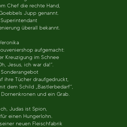
vom Chef die rechte Hand,
n Goebbels Jupp genannt.
 Superintendant
nierung überall bekannt.
Veronika
Souveniershop aufgemacht:
er Kreuzigung im Schnee
h, Jesus, ich war da!“.
ls Sonderangebot
uf ihre Tücher draufgedruckt,
it dem Schild „Bastlerbedarf“,
, Dornenkronen und ein Grab.
ch, Judas ist Spion,
 für einen Hungerlohn.
seiner neuen Fleischfabrik