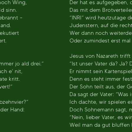
 noch Wing,
Der hat es aufgegeben, d
d sinn.
Das mit dem Brotverteilen
ebrannt –
“INRI“ wird heutzutage 
Hand.
Judenstern, auf die rech
kutiert
Wer dann noch weiterden
rt.
Oder zumindest erst mal p
Jesus von Nazareth trifft
mmer jo ald drei.“
“Ist unser Vater da? Ja? 
ch e’ nit,
Er nimmt sein Kartenspiel
te kritt.
Denn es steht immer fest
vert!“
Der Sohn teilt aus, der Ge
Da sagt der Vater: “Was is
bbzehnvier?“
Ich dachte, wir spielen 
 der Hand:
Doch Sohnemann sagt, mi
“Nein, lieber Vater, es w
Weil man da gut bluffen 