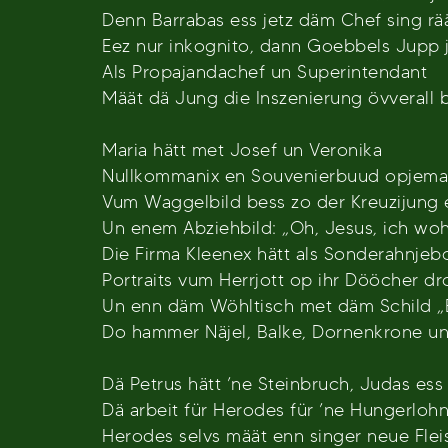
Denn Barrabas ess jetz däm Chef sing rä
Eez nur inkognito, dann Goebbels Jupp 
Als Propajandachef un Superintendant
Määt dä Jung die Inszenierung övverall 
Maria hätt met Josef un Veronika
Nullkommanix en Souvenierbuud opjema
Vum Waggelbild bess zo der Kreuzijung
Un enem Abziehbild: „Oh, Jesus, ich wohr
Die Firma Kleenex hätt als Sonderahnjeb
Portraits vum Herrjott op ihr Dööcher dr
Un enn däm Wöhltisch met däm Schild „B
Do hammer Näjel, Balke, Dornenkrone un 
Dä Petrus hätt ’ne Steinbruch, Judas ess
Dä arbeit für Herodes für ’ne Hungerlohn
Herodes selvs määt enn singer neue Flei