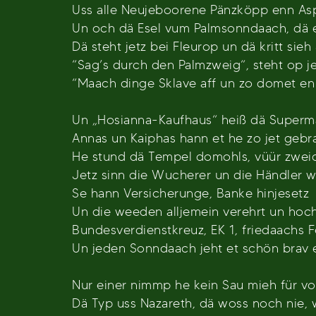
Uss alle Neujeboorene Pänzköpp enn Asp
Un och dä Esel vum Palmsonndaach, dä 
Dä steht jetz bei Fleurop un dä kritt sie
“Sag’s durch den Palmzweig“, steht op je
“Maach dinge Sklave aff un zo domet en
Un „Hosianna-Kaufhaus“ heiß dä Superma
Annas un Kaiphas hann et he zo jet gebra
He stund dä Tempel domohls, vüür zwei
Jetz sinn die Wucherer un die Händler w
Se hann Versicherunge, Banke hinjesetz
Un die weeden alljemein verehrt un hoch
Bundesverdienstkreuz, EK 1, friedaachs 
Un jeden Sonndaach jeht et schön brav e
Nur einer nimmp he kein Sau mieh für vol
Dä Typ uss Nazareth, dä woss noch nie, wa