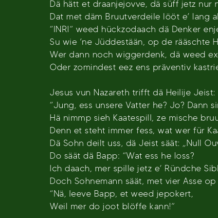
Dä hätt et draanjejovve, dä süff jetz nur
Dat met däm Bruutverdeile lööt e’ lang al
“INRI“ weed hückzodaach dä Denker enj
Su wie ’ne Jüddestään, op de rääschte 
Wer dann noch wiggerdenk, dä weed exe
Oder zomindest eez ens präventiv kastrie
Jesus vun Nazareth trifft dä Heilije Jeist:
“Jung, ess unsere Vatter he? Jo? Dann si
Hä nimmp sieh Kaatespill, ze mische bruu
Denn et steht immer fess, wat wer für Kaa
Dä Sohn deilt uss, dä Jeist säät: „Null Ou
Do säät dä Bapp: “Wat ess he loss?
Ich daach, mer spille jetz e’ Ründche Si
Doch Sohnemann säät, met vier Asse op
“Nä, leeve Bapp, et weed jepokert,
Weil mer do joot blöffe kann!“