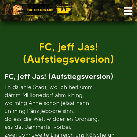
Skip
Nav
to
content
FC, jeff Jas!
(Aufstiegsversion)
FC, jeff Jas! (Aufstiegsversion)
En dä ahle Stadt, wo ich herkumm,
dämm Millionedorf ahm Rhing,
wo ming Ahne schon jelääf hann
un ming Pänz jeboore sinn,
do ess die Welt widder en Ordnung,
ess dat Jammertal vorbei.
Zwei Johr zweite Lija reich uns Kölsche un