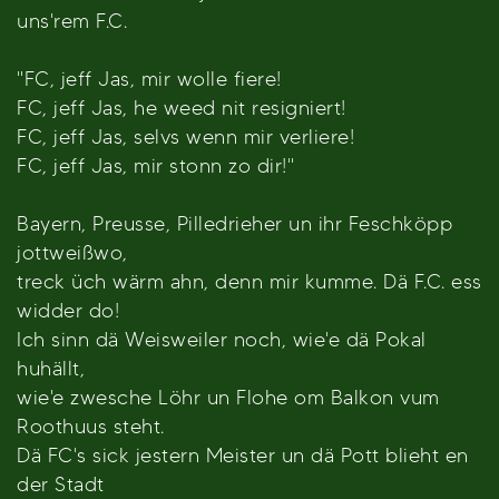
uns'rem F.C.
"FC, jeff Jas, mir wolle fiere!
FC, jeff Jas, he weed nit resigniert!
FC, jeff Jas, selvs wenn mir verliere!
FC, jeff Jas, mir stonn zo dir!"
Bayern, Preusse, Pilledrieher un ihr Feschköpp
jottweißwo,
treck üch wärm ahn, denn mir kumme. Dä F.C. ess
widder do!
Ich sinn dä Weisweiler noch, wie'e dä Pokal
huhällt,
wie'e zwesche Löhr un Flohe om Balkon vum
Roothuus steht.
Dä FC's sick jestern Meister un dä Pott blieht en
der Stadt