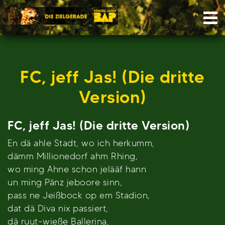
Skip
Nav
to
content
FC, jeff Jas! (Die dritte
Version)
FC, jeff Jas! (Die dritte Version)
En dä ahle Stadt, wo ich herkumm,
dämm Millionedorf ahm Rhing,
wo ming Ahne schon jelääf hann
un ming Pänz jeboore sinn,
pass ne Jeißbock op em Stadion,
dat dä Diva nix passiert,
dä ruut-wieße Ballerina,