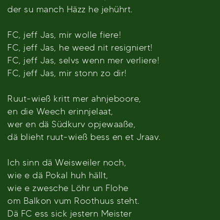
der su manch Häzz he jehührt.
FC, jeff Jas, mir wolle fiere!
FC, jeff Jas, he weed nit resigniert!
FC, jeff Jas, selvs wenn mer verliere!
FC, jeff Jas, mir stonn zo dir!
Ruut-wieß kritt mer ahnjeboore,
en die Weech erinnjelaat,
wer en dä Südkurv opjewaaße,
dä blieht ruut-wieß bess en et Jraav.
Ich sinn dä Weisweiler noch,
wie e dä Pokal huh hällt,
wie e zwesche Löhr un Flohe
om Balkon vum Roothuus steht.
Dä FC ess sick jestern Meister