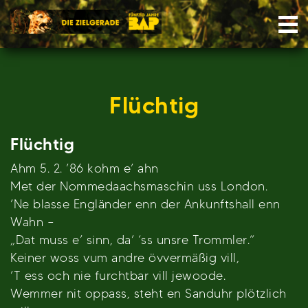
Skip
Nav
to
content
Flüchtig
Flüchtig
Ahm 5. 2. ’86 kohm e’ ahn
Met der Nommedaachsmaschin uss London.
’Ne blasse Engländer enn der Ankunftshall enn
Wahn –
„Dat muss e’ sinn, da’ ‘ss unsre Trommler.“
Keiner woss vum andre övvermäßig vill,
’T ess och nie furchtbar vill jewoode.
Wemmer nit oppass, steht en Sanduhr plötzlich