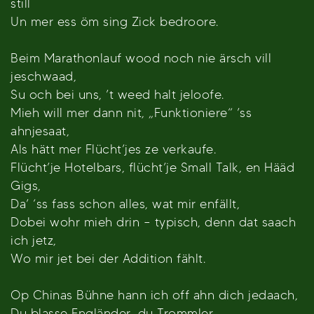
still
Un mer ess öm sing Zick bedroore.
Beim Marathonlauf wood noch nie ärsch vill
jeschwaad,
Su och bei uns, ’t weed halt jeloofe.
Mieh will mer dann nit, „Funktioniere“ ’ss
ahnjesaat,
Als hätt mer Flücht’jes ze verkaufe.
Flücht’je Hotelbars, flücht’je Small Talk, en Hääd
Gigs,
Da’ ‘ss fass schon alles, wat mir enfällt,
Dobei wohr mieh drin – typisch, denn dat saach
ich jetz,
Wo mir jet bei der Addition fählt.
Op Chinas Bühne hann ich off ahn dich jedaach,
Du blasse Engländer, du Trommler.