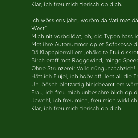
Klar, ich freu mich tierisch op dich.
Ich wöss ens jähn, woröm dä Vati met dä
West“
Mich nit vorbeilööt, oh, die Typen hass i
Met ihre Autonummer op et Sofakesse d
Dä Klopapierroll em jehäkelte Etui diskre
Birch eraff met Röggewind, minge Spee
Ohne Strunzerei: Volle nüngunaachzich!
Hätt ich Flüjel, ich hööv aff, leet all die 
Un löösch bletzartig hinjebeamt em wärm
Frau, ich freu mich unbeschreiblich op d
Jawohl, ich freu mich, freu mich wirklich
Klar, ich freu mich tierisch op dich.