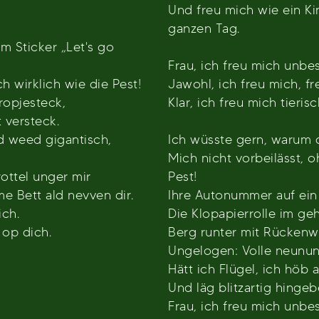
Und freu mich wie ein Ki
ganzen Tag.
m Sticker „Let's go
Frau, ich freu mich unbes
ch wirklich wie die Pest!
Jawohl, ich freu mich, fr
ropjesteck,
Klar, ich freu mich tierisc
t versteck.
d weed gigantisch,
Ich wüsste gern, warum d
Mich nicht vorbeilässt, o
Trottel unger mir
Pest!
e Bett ald nevven dir.
Ihre Autonummer auf ein 
ich.
Die Klopapierrolle im geh
 op dich.
Berg runter mit Rückenw
Ungelogen: Volle neunun
Hätt ich Flügel, ich höb a
Und läg blitzartig hinge
Frau, ich freu mich unbes