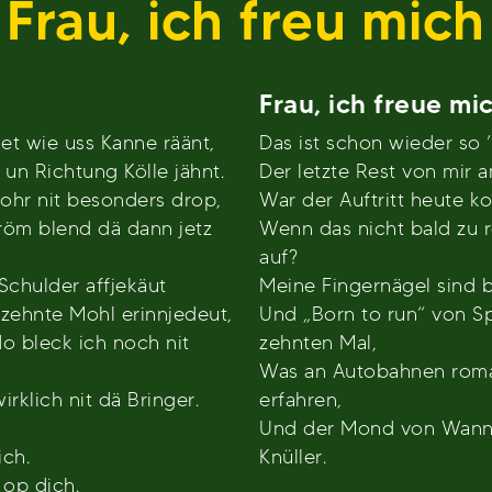
Frau, ich freu mich
Frau, ich freue mi
et wie uss Kanne räänt,
Das ist schon wieder so ’
un Richtung Kölle jähnt.
Der letzte Rest von mir 
wohr nit besonders drop,
War der Auftritt heute k
oröm blend dä dann jetz
Wenn das nicht bald zu r
auf?
Schulder affjekäut
Meine Fingernägel sind b
zehnte Mohl erinnjedeut,
Und „Born to run“ von Sp
o bleck ich noch nit
zehnten Mal,
Was an Autobahnen roman
klich nit dä Bringer.
erfahren,
Und der Mond von Wanne-
ich.
Knüller.
 op dich.