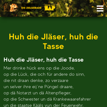
Skip
Nav
to
content
Huh die Jläser, huh die
Tasse
Huh die Jläser, huh die Tasse
Mer drinke hück ens op die Joode,
op die Lück, die och für andere do sinn,
die nit draan denke, zo verzaare
un selver ihre eij`ne Püngel draare,
op dä Notarzt un dä Altenpfleger,
op die Schwester un dä Krankewaarefahrer
un die staatse Kääls vun der Feuerwehr.