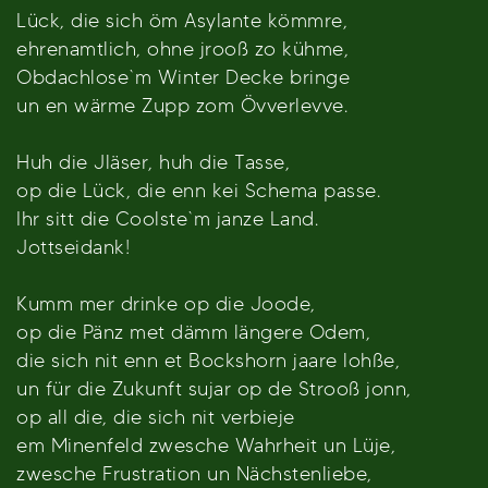
Lück, die sich öm Asylante kömmre,
ehrenamtlich, ohne jrooß zo kühme,
Obdachlose`m Winter Decke bringe
un en wärme Zupp zom Övverlevve.
Huh die Jläser, huh die Tasse,
op die Lück, die enn kei Schema passe.
Ihr sitt die Coolste`m janze Land.
Jottseidank!
Kumm mer drinke op die Joode,
op die Pänz met dämm längere Odem,
die sich nit enn et Bockshorn jaare lohße,
un für die Zukunft sujar op de Strooß jonn,
op all die, die sich nit verbieje
em Minenfeld zwesche Wahrheit un Lüje,
zwesche Frustration un Nächstenliebe,