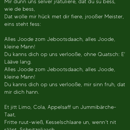
Mir dunn uns selver jratuliere, dat du su bess,
wie de bess,
Dat wolle mir hück met dir fiere, jrooßer Meister,
eins steht fess:
Alles Joode zom Jebootsdaach, alles Joode,
kleine Mann!
Du kanns dich op uns verlooße, ohne Quatsch: E’
Lääve lang.
Alles Joode zom Jebootsdaach, alles Joode,
kleine Mann!
Du kanns dich op uns verlooße, mir sinn fruh, dat
mir dich hann.
Et jitt Limo, Cola, Appelsaff un Jummibärche-
Taat,
Fritte ruut-wieß, Kesselschlaare un, wenn’t nit
räänt, Schnitzeljaach.