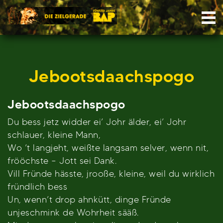
Skip
Nav
to
content
Jebootsdaachspogo
Jebootsdaachspogo
Du bess jetz widder ei’ Johr älder, ei’ Johr
schlauer, kleine Mann,
Wo ’t langjeht, weißte langsam selver, wenn nit,
frööchste – Jott sei Dank.
Vill Fründe hässte, jrooße, kleine, weil du wirklich
fründlich bess
Un, wenn’t drop ahnkütt, dinge Fründe
unjeschmink de Wohrheit sääß.