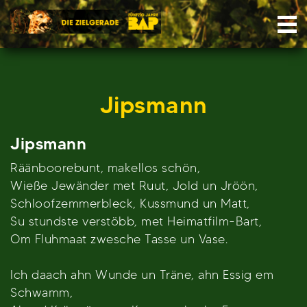
Skip
Nav
to
content
Jipsmann
Jipsmann
Räänboorebunt, makellos schön,
Wieße Jewänder met Ruut, Jold un Jröön,
Schloofzemmerbleck, Kussmund un Matt,
Su stundste verstöbb, met Heimatfilm-Bart,
Om Fluhmaat zwesche Tasse un Vase.
Ich daach ahn Wunde un Träne, ahn Essig em
Schwamm,