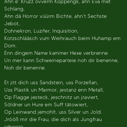
Ahn e’ Krüzz övverm Koppengk, ahn Eva met
Schlang,
Ahn dä Horror vüürm Bichte, ahn’t Sechste
Jebot,
Dohnekron, Luzifer, Inquisition,
Kotzschlääsch vum Weihrauch beim Huhamp em
Dom.
Enn dingem Name kammer Hexe verbrenne
Un mer kann Schweineparteie noh dir benenne,
Noh dir benenne.
Et jitt dich uss Sandstein, uss Porzellan,
Uss Plastik un Marmor, jestanz enn Metall,
Op Flagge jesteck, jeschnitz un jraviert,
Söldner un Hure em Suff tätowiert,
Op Leinwand jemohlt, uss Silver un Jold.
Jrööß mir die Frau, die dich als Jungfrau
jeboore,