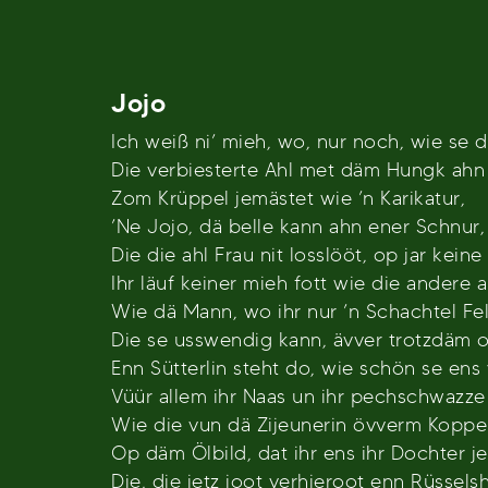
Jojo
Ich weiß ni’ mieh, wo, nur noch, wie se d
Die verbiesterte Ahl met däm Hungk ahn 
Zom Krüppel jemästet wie ’n Karikatur,
’Ne Jojo, dä belle kann ahn ener Schnur,
Die die ahl Frau nit losslööt, op jar keine 
Ihr läuf keiner mieh fott wie die andere al
Wie dä Mann, wo ihr nur ’n Schachtel Fe
Die se usswendig kann, ävver trotzdäm 
Enn Sütterlin steht do, wie schön se ens
Vüür allem ihr Naas un ihr pechschwazze
Wie die vun dä Zijeunerin övverm Koppe
Op däm Ölbild, dat ihr ens ihr Dochter j
Die, die jetz joot verhieroot enn Rüssels