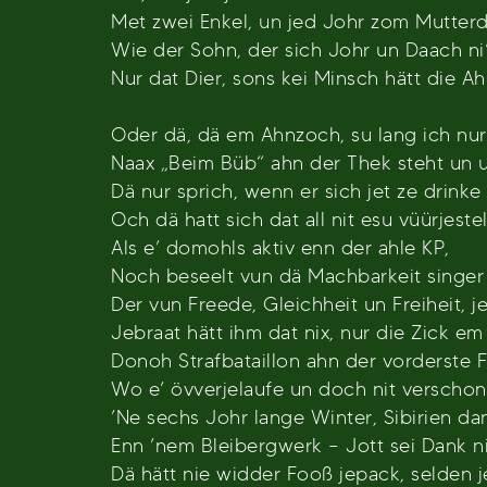
Met zwei Enkel, un jed Johr zom Mutterd
Wie der Sohn, der sich Johr un Daach ni
Nur dat Dier, sons kei Minsch hätt die Ah
Oder dä, dä em Ahnzoch, su lang ich nur
Naax „Beim Büb“ ahn der Thek steht un 
Dä nur sprich, wenn er sich jet ze drinke 
Och dä hatt sich dat all nit esu vüürjestel
Als e’ domohls aktiv enn der ahle KP,
Noch beseelt vun dä Machbarkeit singer 
Der vun Freede, Gleichheit un Freiheit, j
Jebraat hätt ihm dat nix, nur die Zick em
Donoh Strafbataillon ahn der vorderste F
Wo e’ övverjelaufe un doch nit verschon
’Ne sechs Johr lange Winter, Sibirien da
Enn ’nem Bleibergwerk – Jott sei Dank n
Dä hätt nie widder Fooß jepack, selden j