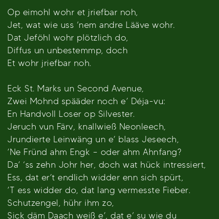
Op eimohl wohr et jriefbar noh,
Jet, wat wie uss ’nem andre Lääve wohr.
Dat Jeföhl wohr plötzlich do,
Diffus un unbestemmp, doch
Et wohr jriefbar noh.
Eck St. Marks un Second Avenue,
Zwei Mohnd spääder noch e’ Déja-vu:
En Handvoll Loser op Silvester.
Jeruch vun Färv, knallwieß Neonleech,
Jrundierte Leinwäng un e’ blass Jeseech,
’Ne Fründ ahm Engk – oder ahm Ahnfang?
Da’ ‘ss zehn Johr her, doch wat hück intressiert,
Ess, dat er’t endlich widder enn sich spürt,
’T ess widder do, dat lang vermesste Fieber.
Schutzengel, hühr ihm zo,
Sick däm Daach weiß e’, dat e’ su wie du