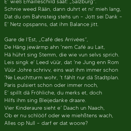
E’ wieß Emailleschild säät: „Salzburg“.
Schnie weed Rään, dann duhrt et ni’ mieh lang,
Dat du om Bahnsteig stehs un – Jott sei Dank –
E’ Netz opspanns, dat ihm Balance jitt.
Gare de l’Est, „Café des Arrivées“,
De Häng jewärmp ahn ’nem Café au Lait,
Hä hührt sing Stemm, die wie vun selvs sprich.
Leis singk e’ Leed vüür, dat ’ne Jung enn Rom
Vüür Johre schrivv, eins wat ihm immer schon
’Ne Leuchtturm wohr, ’t fählt nur dä Stadtplan.
Paris pulsiert schon oder immer noch,
E’ spillt dä Fröhliche, du merks et, doch
Hilfs ihm sing Bleijedanke draare.
Vier Kinderaure sieht e’ Daach un Naach,
Ob er nu schlööf oder wie miehßtens wach,
Alles op Null – darf er dat woore?