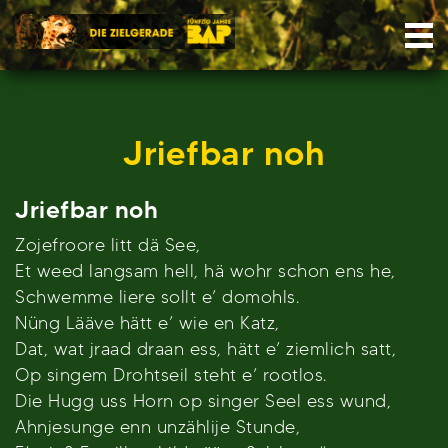
Skip
Nav
to
content
Jriefbar noh
Jriefbar noh
Zojefroore litt dä See,
Et weed langsam hell, hä wohr schon ens he,
Schwemme liere sollt e’ domohls.
Nüng Lääve hätt e’ wie en Katz,
Dat, wat jraad draan ess, hätt e’ ziemlich satt,
Op singem Drohtseil steht e’ rootlos.
Die Hugg uss Horn op singer Seel ess wund,
Ahnjesunge enn unzählije Stunde,