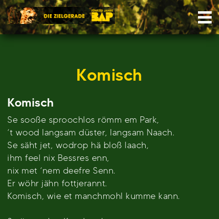
Skip
Nav
to
content
Komisch
Komisch
Se sooße sproochlos römm em Park,
‘t wood langsam düster, langsam Naach.
Se säht jet, wodrop hä bloß laach,
ihm feel nix Bessres enn,
nix met ‘nem deefre Senn.
Er wöhr jähn fottjerannt.
Komisch, wie et manchmohl kumme kann.