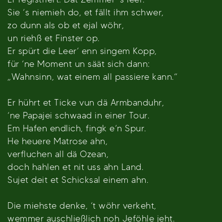
Sie ‘s niemieh do, et fällt ihm schwer,
zo dunn als ob et ejal wöhr,
un riehß et Finster op.
Er spürt die Leer‘ enn singem Kopp,
für ‘ne Moment un säät sich dann:
„Wahnsinn, wat einem all passiere kann.“
Er hührt et Ticke vun dä Armbanduhr,
‘ne Papajei schwaad in einer Tour.
Em Hafen endlich, fingk e‘n Spur.
He heuere Matrose ahn,
verfluchen all dä Ozean,
doch hahlen et nit uss ahn Land.
Sujet deit et Schicksal einem ahn.
Die miehste denke, ‘t wöhr verkeht,
wemmer auschließlich noh Jeföhle jeht.