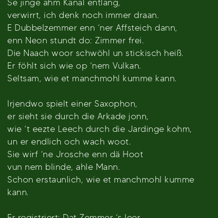
Se jinge ahm Kanal entlang,
verwirrt, ich denk noch immer draan.
E Dubbelzemmer enn ‘ner Affsteich dann,
enn Neon stundt do: Zimmer frei.
Die Naach woor schwöhl un stickisch heiß.
Er föhlt sich wie op ‘nem Vulkan.
Seltsam, wie et manchmohl kumme kann.
Irjendwo spielt einer Saxophon,
er sieht sie durch die Arkade jonn,
wie ‘t eezte Leech durch die Jardinge kohm,
un er endlich och wach woot.
Sie wirf ‘ne Jrosche enn dä Hoot
vun nem blinde, ahle Mann.
Schon erstaunlich, wie et manchmohl kumme
kann.
Er registriert: Dat Zemmer ‘s leer.