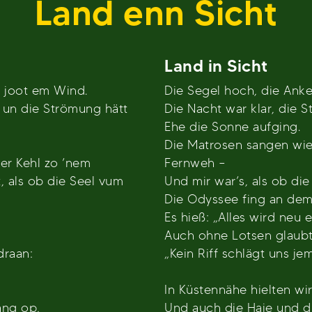
Land enn Sicht
Land in Sicht
e joot em Wind.
Die Segel hoch, die Anke
g un die Strömung hätt
Die Nacht war klar, die 
Ehe die Sonne aufging.
Die Matrosen sangen wie
er Kehl zo ’nem
Fernweh –
 als ob die Seel vum
Und mir war’s, als ob die
Die Odyssee fing an de
Es hieß: „Alles wird neu 
Auch ohne Lotsen glaubte
draan:
„Kein Riff schlägt uns jem
In Küstennähe hielten wir
ang op,
Und auch die Haie und d