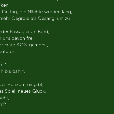
cken.
 für Tag, die Nächte wurden lang,
mehr Gegröle als Gesang, um zu
nder Passagier an Bord,
 uns davon frei.
r Erste S.O.S. gemorst,
uterei.
ht?
h bis dahin.
der Horizont umgibt,
es Spiel, neues Glück,
scht,
ht?