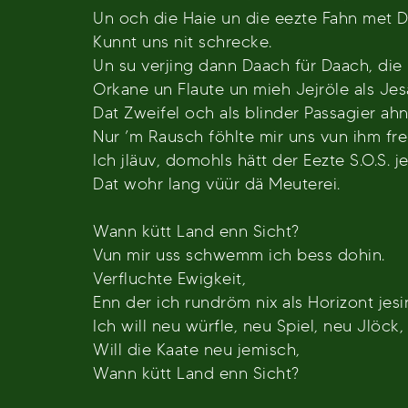
Un och die Haie un die eezte Fahn met
Kunnt uns nit schrecke.
Un su verjing dann Daach für Daach, die
Orkane un Flaute un mieh Jejröle als Je
Dat Zweifel och als blinder Passagier ah
Nur ’m Rausch föhlte mir uns vun ihm frei
Ich jläuv, domohls hätt der Eezte S.O.S. j
Dat wohr lang vüür dä Meuterei.
Wann kütt Land enn Sicht?
Vun mir uss schwemm ich bess dohin.
Verfluchte Ewigkeit,
Enn der ich rundröm nix als Horizont jesi
Ich will neu würfle, neu Spiel, neu Jlöck,
Will die Kaate neu jemisch,
Wann kütt Land enn Sicht?