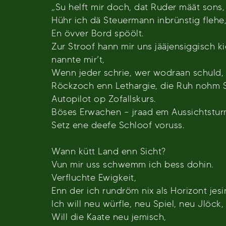
„Su helft mir doch, dat Ruder määt sons, w
Hühr ich dä Steuermann inbrünstig flehe
En övver Bord spöölt.
Zur Stroof hann mir uns jääjensiggisch kie
nannte mir’t,
Wenn jeder schrie, wer wodraan schuld, 
Röckzoch enn Lethargie, die Ruh nohm 
Autopilot op Zofallskurs.
Böses Erwachen – jraad em Aussichtstur
Setz ene deefe Schloof voruss.
Wann kütt Land enn Sicht?
Vun mir uss schwemm ich bess dohin.
Verfluchte Ewigkeit,
Enn der ich rundröm nix als Horizont jesi
Ich will neu würfle, neu Spiel, neu Jlöck,
Will die Kaate neu jemisch,