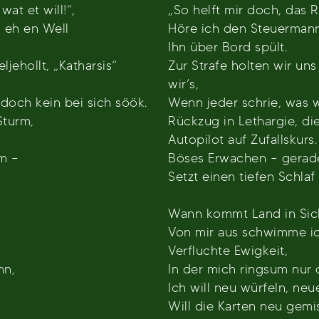
at et will!“,
„So helft mir doch, das R
, eh en Well
Höre ich den Steuermann 
Ihn über Bord spült.
ljehollt, „Katharsis“
Zur Strafe holten wir uns
wir’s,
doch kein bei sich söök.
Wenn jeder schrie, was w
Sturm,
Rückzug in Lethargie, d
Autopilot auf Zufallskurs.
m –
Böses Erwachen – gerade
Setzt einen tiefen Schlaf
Wann kommt Land in Sic
Von mir aus schwimme ic
Verfluchte Ewigkeit,
nn,
In der mich ringsum nur 
Ich will neu würfeln, neu
Will die Karten neu gemi