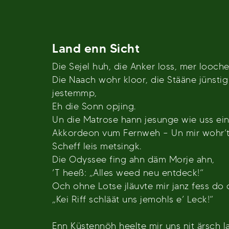
Land enn Sicht
Die Sejel huh, die Anker loss, mer looch
Die Naach wohr kloor, die Stääne jünsti
jestemmp,
Eh die Sonn opjing.
Un die Matrose hann jesunge wie uss ein
Akkordeon vum Fernweh – Un mir wohr’t,
Scheff leis metsingk.
Die Odyssee fing ahn däm Morje ahn,
’T heeß: „Alles weed neu entdeck!“
Och ohne Lotse jläuvte mir janz fess do 
„Kei Riff schläät uns jemohls e’ Leck!“
Enn Küstennöh heelte mir uns nit ärsch l