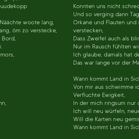
 Duudekopp
Konnten uns nicht schre
Und so verging dann Tag
 Näächte woote lang,
Orkane und Flauten und 
sang, öm zo verstecke,
verstecken,
n Bord,
Dass Zweifel auch als bli
.
Nur im Rausch fühlten wir
emors,
Ich glaube, damals hat de
Das war lange vor der Me
Wann kommt Land in Sic
Von mir aus schwimme ic
Verfluchte Ewigkeit,
nn,
In der mich ringsum nur 
Ich will neu würfeln, neu
Will die Karten neu gemi
Wann kommt Land in Sic