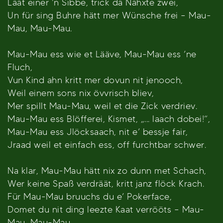
Läät einer ’n Sibbe, trick dä Nähxte zwei,
Un für sing Buhre hätt mer Wünsche frei – Mau-
Mau, Mau-Mau.
Mau-Mau ess wie et Lääve, Mau-Mau ess ’ne
Fluch,
Vun Kind ahn kritt mer dovun nit jenooch,
Weil einem sons nix övvrisch bliev,
Mer spillt Mau-Mau, weil et die Zick verdriev.
Mau-Mau ess Blöfferei, Kismet, „... laach dobei!“,
Mau-Mau ess Jlöcksaach, nit e’ bessje fair,
Jraad weil et einfach ess, off furchtbar schwer.
Na klar, Mau-Mau hätt nix zo dunn met Schach,
Wer keine Spaß verdräät, kritt janz flöck Krach.
Für Mau-Mau bruuchs du e’ Pokerface,
Domet du nit ding leezte Kaat verrööts – Mau-
Mau, Mau-Mau.