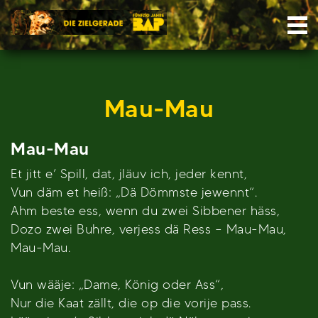
Skip
Nav
to
content
Mau-Mau
Mau-Mau
Et jitt e’ Spill, dat, jläuv ich, jeder kennt,
Vun däm et heiß: „Dä Dömmste jewennt“.
Ahm beste ess, wenn du zwei Sibbener häss,
Dozo zwei Buhre, verjess dä Ress – Mau-Mau,
Mau-Mau.
Vun wääje: „Dame, König oder Ass“,
Nur die Kaat zällt, die op die vorije pass.