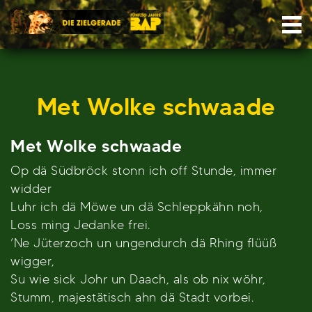
Skip
Nav
to
content
Met Wolke schwaade
Met Wolke schwaade
Op dä Südbröck stonn ich off Stunde, immer
widder
Luhr ich dä Möwe un dä Schleppkähn noh,
Loss ming Jedanke frei.
’Ne Jüterzoch un ungendurch dä Rhing flüüß
wigger,
Su wie sick Johr un Daach, als ob nix wöhr,
Stumm, majestätisch ahn dä Stadt vorbei.