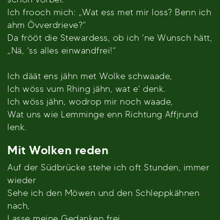
Ich frooch mich: „Wat ess met mir loss? Benn ich
ahm Övverdrieve?“
Da frööt die Stewardess, ob ich ’ne Wunsch hätt,
„Nä, ’ss alles einwandfrei!“
Ich däät ens jähn met Wolke schwaade,
Ich wöss vum Rhing jähn, wat e’ denk.
Ich wöss jähn, wodrop mir noch waade,
Wat uns wie Lemminge enn Richtung Affjrund
lenk.
Mit Wolken reden
Auf der Südbrücke stehe ich oft Stunden, immer
wieder
Sehe ich den Möwen und den Schleppkähnen
nach,
Lasse meine Gedanken frei.