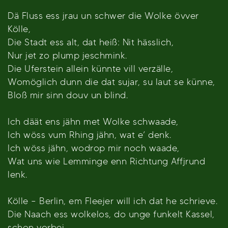
Dä Fluss ess jrau un schwer die Wolke övver
Kölle,
Die Stadt ess alt, dat heiß: Nit hässlich,
Nur jet zo plump jeschmink.
Die Uferstein allein künnte vill verzälle,
Womöglich dunn die dat sujar, su laut se künne,
Bloß mir sinn douv un blind.
Ich däät ens jähn met Wolke schwaade,
Ich wöss vum Rhing jähn, wat e’ denk.
Ich wöss jähn, wodrop mir noch waade,
Wat uns wie Lemminge enn Richtung Affjrund
lenk.
Kölle – Berlin, em Fleejer will ich dat he schrieve.
Die Naach ess wolkelos, do unge funkelt Kassel,
schon vorbei.