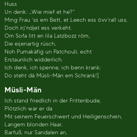
Huss
Un denk: „Wie mief et he?”
Ming Frau ’ss em Bett, et Leech ess övv‘rall uss,
Doch irj’ndjet ess verkeht.
Om Sofa litt en lila Latzbozz röm,
Die eijenartig rüsch,
Noh Pumakäfig un Patchouli, echt
Erstaunlich widderlich.
Ich denk, ich spenne, ich benn krank:
Do steht dä Müsli-Män em Schrank!]
Müsli-Män
Ich stand friedlich in der Frittenbude,
Plötzlich war er da
Mit seinem Feuerschwert und Heiligenschein,
Langem blonden Haar,
Barfuß, nur Sandalen an,