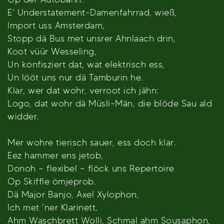
E’ Understatement-Damenfahrrad, wieß,
Import uss Amsterdam,
Stopp dä Bus met unsrer Ahnlaach drin,
Koot vüür Wesseling,
Un konfisziert dat, wat elektrisch ess,
Un lööt uns nur dä Tamburin he.
Klar, wer dat wohr, verroot ich jähn:
Logo, dat wohr dä Müsli-Män, die blöde Sau ald
widder.
Mer wohre tierisch sauer, ess doch klar.
Eez hammer ens jetob,
Donoh – flexibel – flöck uns Repertoire
Op Skiffle ömjeprob.
Dä Major Banjo, Axel Xylophon,
Ich met ’ner Klarinett,
Ahm Waschbrett Wolli, Schmal ahm Sousaphon,