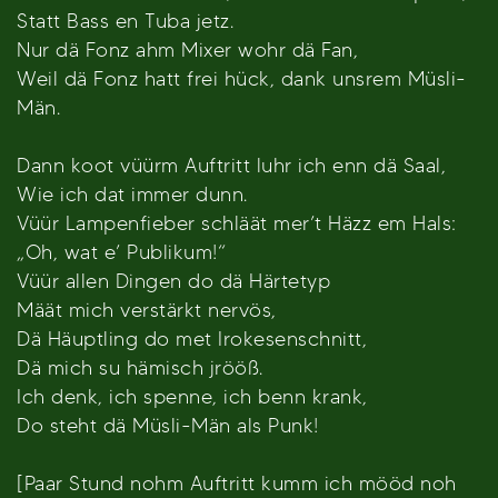
Statt Bass en Tuba jetz.
Nur dä Fonz ahm Mixer wohr dä Fan,
Weil dä Fonz hatt frei hück, dank unsrem Müsli-
Män.
Dann koot vüürm Auftritt luhr ich enn dä Saal,
Wie ich dat immer dunn.
Vüür Lampenfieber schläät mer’t Häzz em Hals:
„Oh, wat e’ Publikum!“
Vüür allen Dingen do dä Härtetyp
Määt mich verstärkt nervös,
Dä Häuptling do met Irokesenschnitt,
Dä mich su hämisch jrööß.
Ich denk, ich spenne, ich benn krank,
Do steht dä Müsli-Män als Punk!
[Paar Stund nohm Auftritt kumm ich mööd noh