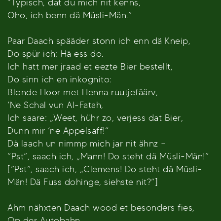
“Typisch, dat du mich nit kenns,
Oho, ich benn dä Müsli-Män.“
Paar Daach spääder stonn ich enn dä Kneip,
Do spür ich: Hä ess do.
Ich hatt mer jraad et eezte Bier bestellt,
Do sinn ich en inkognito:
Blonde Hoor met Henna ruutjefäärv,
’Ne Schal vun Al-Fatah,
Ich saare: „Weet, hühr zo, verjess dat Bier,
Dunn mir ’ne Appelsaff!“
Dä laach un nimmp mich jar nit ähnz –
“Pst“, saach ich, „Mann! Do steht dä Müsli-Män!“
[“Pst“, saach ich, „Clemens! Do steht dä Müsli-
Män! Dä Fuss dohinge, siehste nit?“]
Ahm nähxten Daach wood et besonders fies,
Op der Autobahn.