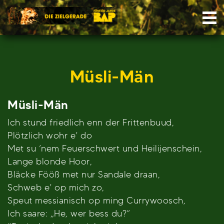
Skip
Nav
to
content
Müsli-Män
Müsli-Män
Ich stund friedlich enn der Frittenbuud,
Plötzlich wohr e’ do
Met su ’nem Feuerschwert und Heilijenschein,
Lange blonde Hoor,
Bläcke Fööß met nur Sandale draan,
Schweb e’ op mich zo,
Speut messianisch op ming Currywoosch,
Ich saare: „He, wer bess du?“