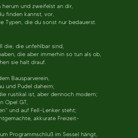
herum und zweifelst an dir,
du finden kannst, vor,
ie Typen, die du sonst nur bedauerst.
 die, die unfehlbar sind,
aben, die aber immerhin so tun als ob,
hen sie halt drauf.
 dem Bausparverein,
au und Pudel daheim;
die rustikal ist, aber dennoch modern;
en Opel GT,
" und auf Fell-Lenker steht;
htgemachte, akkurate Freizeit-
 zum Programmschluß im Sessel hängt,