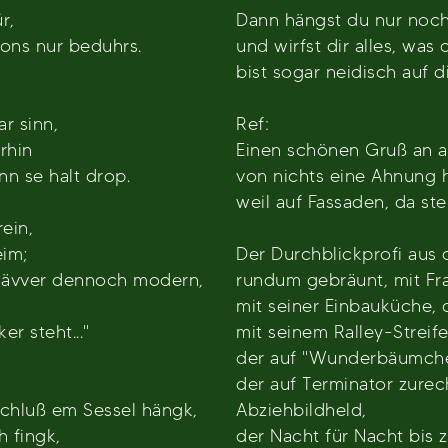
r,
Dann hängst du nur noch 
sons nur beduhrs.
und wirfst dir alles, was 
bist sogar neidisch auf d
r sinn,
Ref:
rhin
Einen schönen Gruß an all
nn se halt drop.
von nichts eine Ahnung h
weil auf Fassaden, da ste
ein,
eim;
Der Durchblickprofi aus
s, ävver dennoch modern,
rundum gebräunt, mit Fr
mit seiner Einbauküche, 
r steht..."
mit seinem Ralley-Streif
der auf "Wunderbäumchen
der auf Terminator zurec
chluß em Sessel hängk,
Abziehbildheld,
 fingk,
der Nacht für Nacht bis