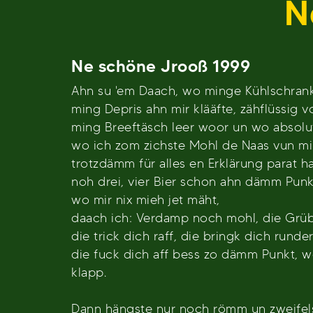
N
Ne schöne Jrooß 1999
Ahn su 'em Daach, wo minge Kühlschrank 
ming Depris ahn mir klääfte, zähflüssig vo
ming Breeftäsch leer woor un wo absolut 
wo ich zom zichste Mohl de Naas vun mir
trotzdämm für alles en Erklärung parat ha
noh drei, vier Bier schon ahn dämm Punk
wo mir nix mieh jet mäht,
daach ich: Verdamp noch mohl, die Grübe
die trick dich raff, die bringk dich runder
die fuck dich aff bess zo dämm Punkt, 
klapp.
Dann hängste nur noch römm un zweifels