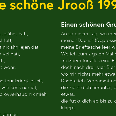
e schöne Jrooß 19
Einen schönen Gr
jejähnt hätt,
An so einem Tag, wo mei
llfett,
meine "Depris" (Depressio
nix ahnliejen dät,
meine Brieftasche leer w
 vollhatt,
Wo ich zum zigsten Mal d
tt,
trotzdem für alles eine E
t wohr,
doch nach drei, vier Bie
wo mir nichts mehr etwa
ltour bringk et nit,
Dachte ich: Verdammt noc
 wie sons nur jet,
die zieht dich herunter, 
wo övverhaup nix mieh
etwas,
die fuckt dich ab bis zu
klappt.
 ahn dir