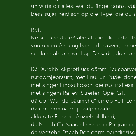
un wirfs dir alles, wat du finge kanns, vüü
bess sujar neidisch op die Type, die du 
Ref:
Ne schöne Jrooß ahn all die, die unfählba
vun nix en Ahnung hann, die ävver, imme
su dunn als ob, weil op Fassade, do ston
Dä Durchblickprofi uss dämm Bausparver
rundömjebräunt, met Frau un Pudel doh
met singer Einbaukösch, die rustikal es
met singem Ralley-Streifen Opel GT,
dä op "Wunderbäumche" un op Fell-Lenke
dä op Terminator praatjemaate,
akkurate Freizeit-Abziehbildheld,
dä Naach für Naach bess zom Projramms
dä veezehn Daach Benidorm paradiesisch