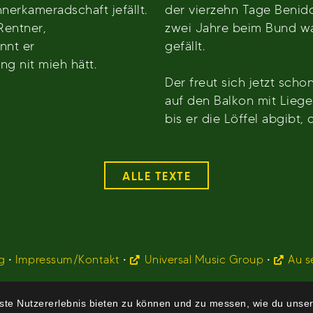
erkameradschaft jefällt.
der vierzehn Tage Benido
 Rentner,
zwei Jahre beim Bund wa
nnt er
gefällt.
lang nit mieh hätt.
Der freut sich jetzt scho
auf den Balkon mit Liege
bis er die Löffel abgibt,
ALLE TEXTE
g
•
Impressum/Kontakt
•
Universal Music Group
•
Au s
te Nutzererlebnis bieten zu können und zu messen, wie du unser