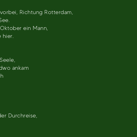
 vorbei, Richtung Rotterdam,
See.
t Oktober ein Mann,
 hier.
 Seele,
endwo ankam
ch
er Durchreise,