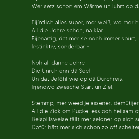
Wer setz schon em Wärme un luhrt op d
Eij‘ntlich alles super, mer weiß, wo mer h
All die Johre schon, na klar.
Eijenartig, dat mer se noch immer spürt,
Instinktiv, sonderbar –
Noh all dänne Johre
Die Unruh enn dä Seel
Un dat Jeföhl wie op dä Durchreis,
Irjendwo zwesche Start un Ziel.
Stemmp, mer weed jelassener, demütijer 
All die Zick om Puckel ess och heilsam o
Beispillsweise fällt mer seldner op sich se
Dofür hätt mer sich schon zo off scheiter