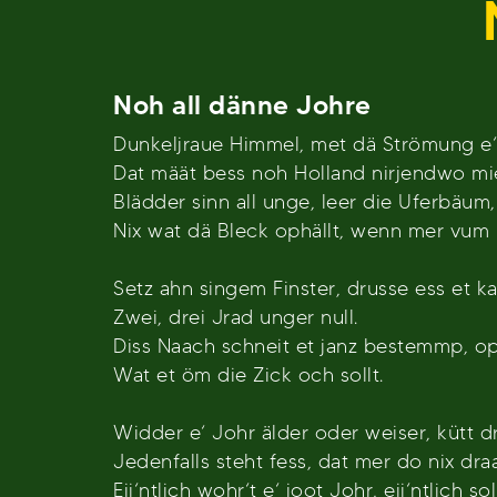
Noh all dänne Johre
Dunkeljraue Himmel, met dä Strömung e‘
Dat määt bess noh Holland nirjendwo mie
Blädder sinn all unge, leer die Uferbäum,
Nix wat dä Bleck ophällt, wenn mer vum
Setz ahn singem Finster, drusse ess et kal
Zwei, drei Jrad unger null.
Diss Naach schneit et janz bestemmp, op 
Wat et öm die Zick och sollt.
Widder e‘ Johr älder oder weiser, kütt d
Jedenfalls steht fess, dat mer do nix dr
Eij‘ntlich wohr‘t e‘ joot Johr, eij‘ntlich s