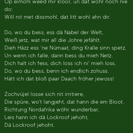
Op eimohl weed mir kloor, un dat wohr noch nie
do:
Will nit met dissmohl, dat litt wohl ahn dir.
Do, wo du bess, ess dä Nabel der Welt,
Weiß jetz, wat mir all die Johre jefählt.
Dieh Häzz ess ’ne Nümaat, ding Kralle sinn spetz,
Un wenn ich falle, dann bess du mieh Netz.
Dich halt ich fess, dich loss ich ni’ mieh loss,
Do, wo du bess, benn ich endlich zohuss.
Hätt ich dat bloß paar Daach fröher jewoss!
Zochvüjel losse sich nit irritiere,
Die spüre, wo't langjeht, dat hann die em Bloot.
Richtung Nordafrika wöhr wunderbar,
Leis hann ich dä Lockroof jehoht,
Dä Lockroof jehoht.