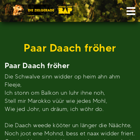
Skip
Nav
to
content
Paar Daach fröher
Paar Daach fröher
Die Schwalve sinn widder op heim ahn ahm
Fleeje,
Ich stonn om Balkon un luhr ihne noh,
Stell mir Marokko vüür wie jedes Mohl,
Wie jed Johr, un dräum, ich wöhr do.
Die Daach weede kööter un länger die Näächte,
Noch joot ene Mohnd, bess et naax widder friert.