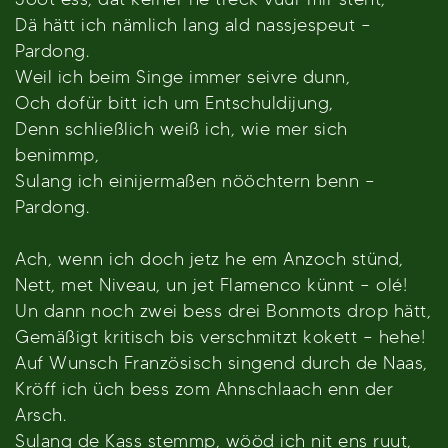
Dä hätt ich nämlich lang ald nassjespeut –
Pardong.
Weil ich beim Singe immer seivre dunn,
Och dofür bitt ich um Entschuldijung,
Denn schließlich weiß ich, wie mer sich
benimmp,
Sulang ich einijermaßen nööchtern benn –
Pardong.
Ach, wenn ich doch jetz he em Anzoch stünd,
Nett, met Niveau, un jet Flamenco künnt – olé!
Un dann noch zwei bess drei Bonmots drop hätt,
Gemäßigt kritisch bis verschmitzt kokett – hehe!
Auf Wunsch Französisch singend durch de Naas,
Kröff ich üch bess zom Ahnschlaach enn der
Arsch.
Sulang de Kass stemmp, wööd ich nit ens ruut,