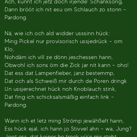
Ach, künnt ich jetz doch irjende’ Schanksong,
Dann brööt ich nit esu om Schlauch zo stonn –
Pardong.
Nä, wie ich och ald widder usssinn hück:
Ming Pickel nur provisorisch ussjedrück – om
Klo,
Nohdäm ich vill ze dönn jeschessen hann,
Obwohl ich sons öm die Zick jar nit kann – oho!
Dat ess dat Lampenfieber, janz bestemmp,
Dat och als Schweiß mir durch de Poren dringk
Un ussjerechnet hück noh Knoblauch stink,
Dat fing ich schicksalsmäßig einfach link –
Pardong.
Wann ich et letz ming Strömp jewähßelt hann,
Ess hück ejal, ich hann jo Stivvel ahn – wa, Jung?
Joot ess, dat keiner he treck vüür mir steht,