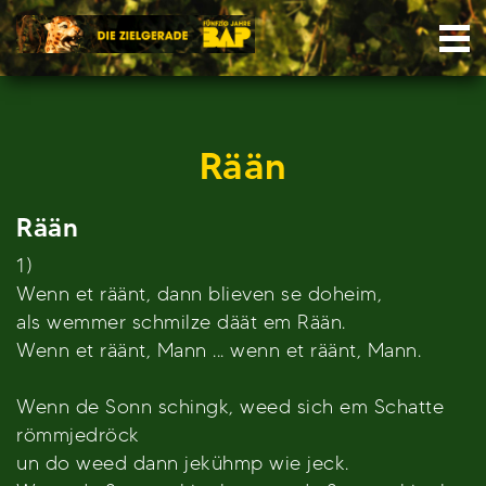
Skip
Nav
to
content
Rään
Rään
1)
Wenn et räänt, dann blieven se doheim,
als wemmer schmilze däät em Rään.
Wenn et räänt, Mann ... wenn et räänt, Mann.
Wenn de Sonn schingk, weed sich em Schatte
römmjedröck
un do weed dann jekühmp wie jeck.