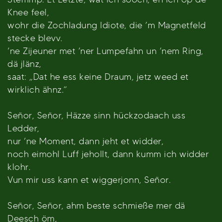
Knee feel,
wohr die Zochladung Idiote, die ’m Magnetfeld
stecke blevv.
’ne Zijeuner met ’ner Lumpefahn un ’nem Ring,
dä jlänz,
saat: „Dat he ess keine Draum, jetz weed et
wirklich ähnz.“
Señor, Señor, Häzze sinn hückzodaach uss
Ledder,
nur ’ne Moment, dann jeht et widder,
noch eimohl Luff jehollt, dann kumm ich widder
klohr.
Vun mir uss kann et wiggerjonn, Señor.
Señor, Señor, ahm beste schmieße mer dä
Deesch öm,