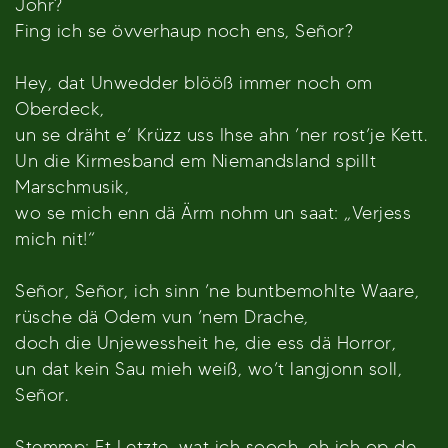
Johr?
Fing ich se övverhaup noch ens, Señor?
Hey, dat Unwedder blööß immer noch om
Oberdeck,
un se dräht e’ Krüzz uss Ihse ahn ’ner rost’je Kett.
Un die Kirmesband em Niemandsland spillt
Marschmusik,
wo se mich enn dä Ärm nohm un saat: „Verjess
mich nit!“
Señor, Señor, ich sinn ’ne buntbemohlte Waare,
rüsche dä Odem vun ’nem Drache,
doch die Unjewessheit he, die ess dä Horror,
un dat kein Sau mieh weiß, wo’t langjonn soll,
Señor.
Stemmp: Et Letzte, wat ich sooch, eh ich op de