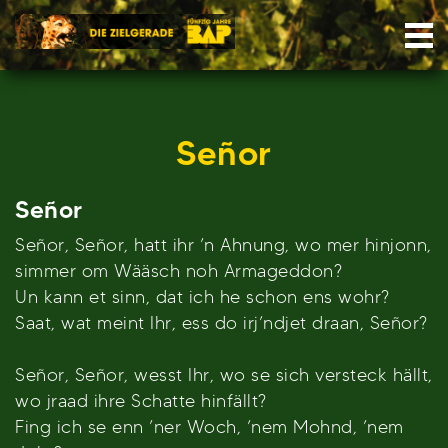
Skip
Nav
to
content
Señor
Señor
Señor, Señor, hatt ihr ’n Ahnung, wo mer hinjonn,
simmer om Wääsch noh Armageddon?
Un kann et sinn, dat ich he schon ens wohr?
Saat, wat meint Ihr, ess do irj’ndjet draan, Señor?
Señor, Señor, wesst Ihr, wo se sich versteck hällt,
wo jraad ihre Schatte hinfällt?
Fing ich se enn ’ner Woch, ’nem Mohnd, ’nem