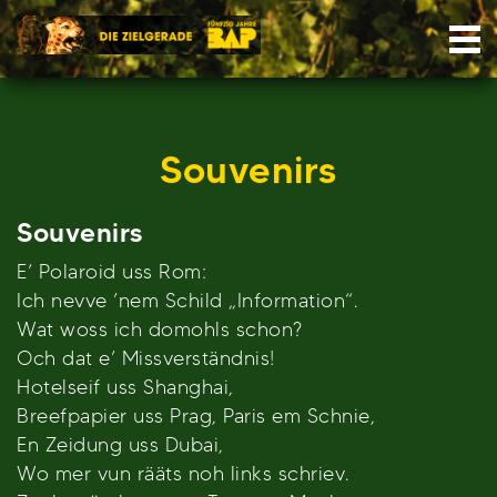
Skip
Nav
to
content
Souvenirs
Souvenirs
E’ Polaroid uss Rom:
Ich nevve ’nem Schild „Information“.
Wat woss ich domohls schon?
Och dat e’ Missverständnis!
Hotelseif uss Shanghai,
Breefpapier uss Prag, Paris em Schnie,
En Zeidung uss Dubai,
Wo mer vun rääts noh links schriev.