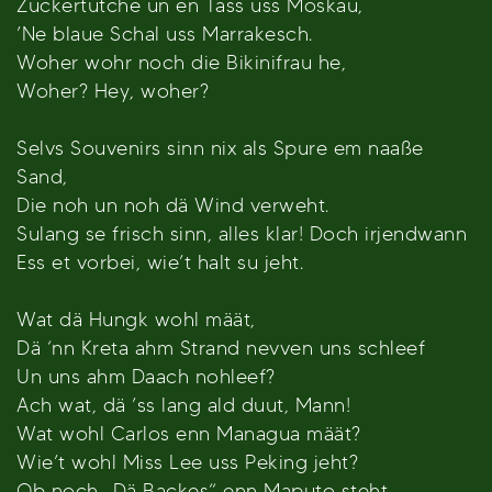
Zuckertütche un en Tass uss Moskau,
’Ne blaue Schal uss Marrakesch.
Woher wohr noch die Bikinifrau he,
Woher? Hey, woher?
Selvs Souvenirs sinn nix als Spure em naaße
Sand,
Die noh un noh dä Wind verweht.
Sulang se frisch sinn, alles klar! Doch irjendwann
Ess et vorbei, wie’t halt su jeht.
Wat dä Hungk wohl määt,
Dä ‘nn Kreta ahm Strand nevven uns schleef
Un uns ahm Daach nohleef?
Ach wat, dä ’ss lang ald duut, Mann!
Wat wohl Carlos enn Managua määt?
Wie’t wohl Miss Lee uss Peking jeht?
Ob noch „Dä Backes“ enn Maputo steht,